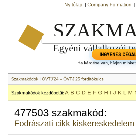
Nyitólap
Company Formation
|
INGYENES CÉGA
Ha kérdése van, hívjon minke
Szakmakódok
|
ÖVTJ’24 – ÖVTJ’25 fordítókulcs
A
B
C
D
E
F
G
H
I
J
K
L
M
Szakmakódok kezdőbetűi:
477503 szakmakód:
Fodrászati cikk kiskereskedelem