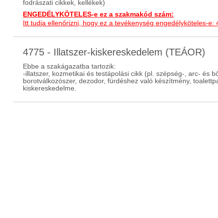
fodrászati cikkek, kellékek)
ENGEDÉLYKÖTELES-e ez a szakmakód szám:
Itt tudja ellenőrizni, hogy ez a tevékenység engedélyköteles-e:
4775 - Illatszer-kiskereskedelem (TEÁOR)
Ebbe a szakágazatba tartozik:
-illatszer, kozmetikai és testápolási cikk (pl. szépség-, arc- és 
borotválkozószer, dezodor, fürdéshez való készítmény, toalettp
kiskereskedelme.