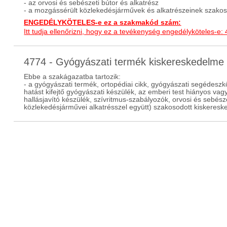
- az orvosi és sebészeti bútor és alkatrész
- a mozgássérült közlekedésjárművek és alkatrészeinek szakos
ENGEDÉLYKÖTELES-e ez a szakmakód szám:
Itt tudja ellenőrizni, hogy ez a tevékenység engedélyköteles-e:
4774 - Gyógyászati termék kiskereskedelm
Ebbe a szakágazatba tartozik:
- a gyógyászati termék, ortopédiai cikk, gyógyászati segédeszk
hatást kifejtő gyógyászati készülék, az emberi test hiányos vag
hallásjavító készülék, szívritmus-szabályozók, orvosi és sebész
közlekedésjárművei alkatrésszel együtt) szakosodott kiskeres