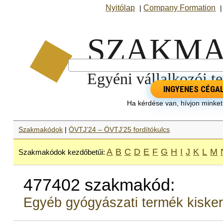
Nyitólap
Company Formation
|
INGYENES CÉGA
Ha kérdése van, hívjon minke
Szakmakódok
|
ÖVTJ’24 – ÖVTJ’25 fordítókulcs
A
B
C
D
E
F
G
H
I
J
K
L
M
Szakmakódok kezdőbetűi:
477402 szakmakód:
Egyéb gyógyászati termék kiske