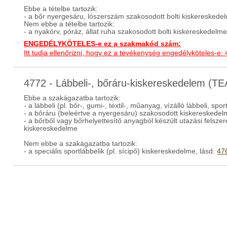
Ebbe a tételbe tartozik:
- a bőr nyergesáru, lószerszám szakosodott bolti kiskereskede
Nem ebbe a tételbe tartozik:
- a nyakörv, póráz, állat ruha szakosodott bolti kiskereskedelme
ENGEDÉLYKÖTELES-e ez a szakmakód szám:
Itt tudja ellenőrizni, hogy ez a tevékenység engedélyköteles-e:
4772 - Lábbeli-, bőráru-kiskereskedelem (T
Ebbe a szakágazatba tartozik:
- a lábbeli (pl. bőr-, gumi-, textil-, műanyag, vízálló lábbeli, sp
- a bőráru (beleértve a nyergesáru) szakosodott kiskereskede
- a bőrből vagy bőrhelyettesítő anyagból készült utazási felszer
kiskereskedelme
Nem ebbe a szakágazatba tartozik:
- a speciális sportlábbelik (pl. sícipő) kiskereskedelme, lásd:
47