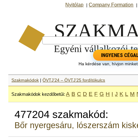
Nyitólap
Company Formation
|
INGYENES CÉGA
Ha kérdése van, hívjon minke
Szakmakódok
|
ÖVTJ’24 – ÖVTJ’25 fordítókulcs
A
B
C
D
E
F
G
H
I
J
K
L
M
Szakmakódok kezdőbetűi:
477204 szakmakód:
Bőr nyergesáru, lószerszám kis