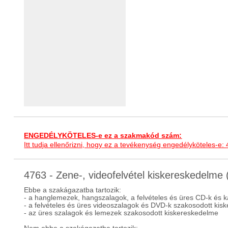
ENGEDÉLYKÖTELES-e ez a szakmakód szám:
Itt tudja ellenőrizni, hogy ez a tevékenység engedélyköteles-e:
4763 - Zene-, videofelvétel kiskereskedelm
Ebbe a szakágazatba tartozik:
- a hanglemezek, hangszalagok, a felvételes és üres CD-k és 
- a felvételes és üres videoszalagok és DVD-k szakosodott kis
- az üres szalagok és lemezek szakosodott kiskereskedelme