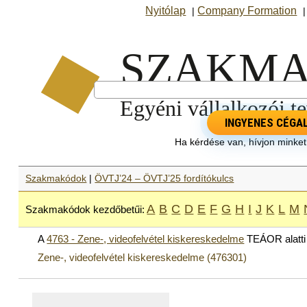
Nyitólap
Company Formation
|
INGYENES CÉGA
Ha kérdése van, hívjon minke
Szakmakódok
|
ÖVTJ’24 – ÖVTJ’25 fordítókulcs
A
B
C
D
E
F
G
H
I
J
K
L
M
Szakmakódok kezdőbetűi:
A
4763 - Zene-, videofelvétel kiskereskedelme
TEÁOR alatt
Zene-, videofelvétel kiskereskedelme (476301)