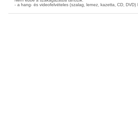
Nem ebbe a szakágazatba tartozik:
- a hang- és videofelvételes (szalag, lemez, kazetta, CD, DVD)