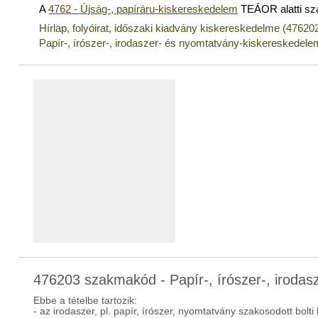
A
4762 - Újság-, papíráru-kiskereskedelem
TEÁOR alatti s
Hírlap, folyóirat, időszaki kiadvány kiskereskedelme (47620
Papír-, írószer-, irodaszer- és nyomtatvány-kiskereskedel
476203 szakmakód - Papír-, írószer-, iroda
Ebbe a tételbe tartozik:
- az irodaszer, pl. papír, írószer, nyomtatvány szakosodott bolt