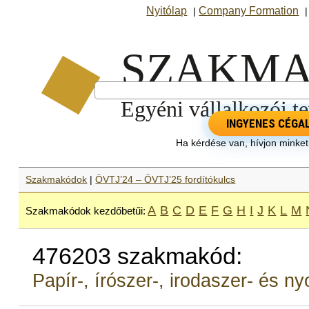
Nyitólap
Company Formation
|
INGYENES CÉGA
Ha kérdése van, hívjon minke
Szakmakódok
|
ÖVTJ’24 – ÖVTJ’25 fordítókulcs
A
B
C
D
E
F
G
H
I
J
K
L
M
Szakmakódok kezdőbetűi:
476203 szakmakód:
Papír-, írószer-, irodaszer- és 