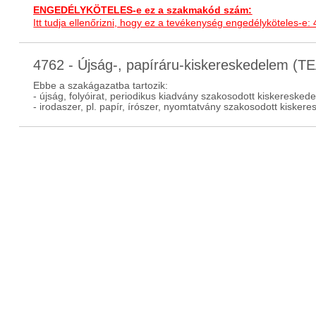
ENGEDÉLYKÖTELES-e ez a szakmakód szám:
Itt tudja ellenőrizni, hogy ez a tevékenység engedélyköteles-e:
4762 - Újság-, papíráru-kiskereskedelem (
Ebbe a szakágazatba tartozik:
- újság, folyóirat, periodikus kiadvány szakosodott kiskeresked
- irodaszer, pl. papír, írószer, nyomtatvány szakosodott kisker