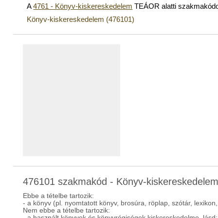
A
4761 - Könyv-kiskereskedelem
TEÁOR alatti szakmakód
Könyv-kiskereskedelem (476101)
476101 szakmakód - Könyv-kiskereskedele
Ebbe a tételbe tartozik:
- a könyv (pl. nyomtatott könyv, brosúra, röplap, szótár, lexiko
Nem ebbe a tételbe tartozik:
- a használt könyvek és könyvrégiségek kiskereskedelme, lásd