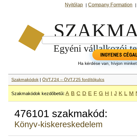
Nyitólap
Company Formation
|
INGYENES CÉGA
Ha kérdése van, hívjon minke
Szakmakódok
|
ÖVTJ’24 – ÖVTJ’25 fordítókulcs
A
B
C
D
E
F
G
H
I
J
K
L
M
Szakmakódok kezdőbetűi:
476101 szakmakód:
Könyv-kiskereskedelem