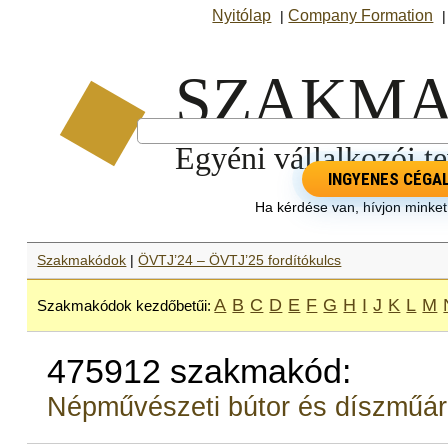
Nyitólap
Company Formation
|
INGYENES CÉGA
Ha kérdése van, hívjon minke
Szakmakódok
|
ÖVTJ’24 – ÖVTJ’25 fordítókulcs
A
B
C
D
E
F
G
H
I
J
K
L
M
Szakmakódok kezdőbetűi:
475912 szakmakód:
Népművészeti bútor és díszműár