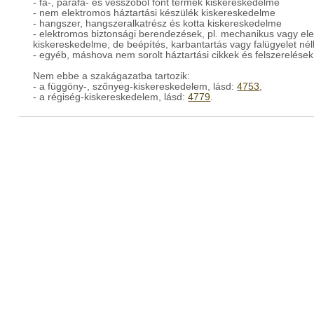
- fa-, parafa- és vesszőből font termék kiskereskedelme
- nem elektromos háztartási készülék kiskereskedelme
- hangszer, hangszeralkatrész és kotta kiskereskedelme
- elektromos biztonsági berendezések, pl. mechanikus vagy ele
kiskereskedelme, de beépítés, karbantartás vagy falügyelet nél
- egyéb, máshova nem sorolt háztartási cikkek és felszerelése
Nem ebbe a szakágazatba tartozik:
- a függöny-, szőnyeg-kiskereskedelem, lásd:
4753
,
- a régiség-kiskereskedelem, lásd:
4779
.