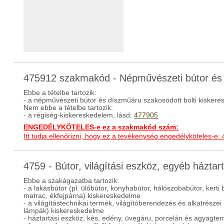
475912 szakmakód - Népművészeti bútor és
Ebbe a tételbe tartozik:
- a népművészeti bútor és díszműáru szakosodott bolti kisker
Nem ebbe a tételbe tartozik:
- a régiség-kiskereskedelem, lásd:
477905
ENGEDÉLYKÖTELES-e ez a szakmakód szám:
Itt tudja ellenőrizni, hogy ez a tevékenység engedélyköteles-e:
4759 - Bútor, világítási eszköz, egyéb házta
Ebbe a szakágazatba tartozik:
- a lakásbútor (pl. ülőbútor, konyhabútor, hálószobabútor, kerti 
matrac, ékfejpárna) kiskereskedelme
- a világítástechnikai termék, világítóberendezés és alkatrészei (
lámpák) kiskereskedelme
- háztartási eszköz, kés, edény, üvegáru, porcelán és agyagt