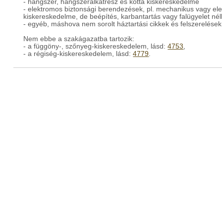
- hangszer, hangszeralkatrész és kotta kiskereskedelme
- elektromos biztonsági berendezések, pl. mechanikus vagy ele
kiskereskedelme, de beépítés, karbantartás vagy falügyelet nél
- egyéb, máshova nem sorolt háztartási cikkek és felszerelése
Nem ebbe a szakágazatba tartozik:
- a függöny-, szőnyeg-kiskereskedelem, lásd:
4753
,
- a régiség-kiskereskedelem, lásd:
4779
.