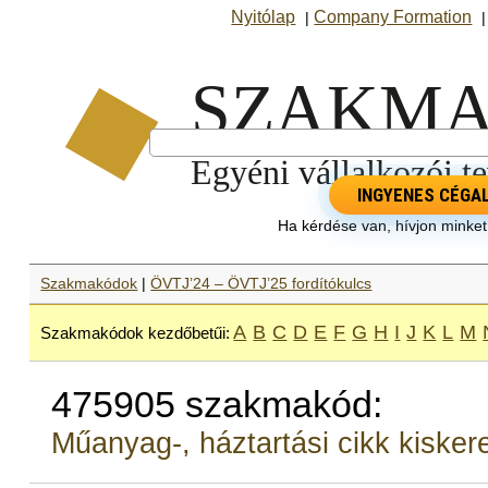
Nyitólap
Company Formation
|
INGYENES CÉGA
Ha kérdése van, hívjon minke
Szakmakódok
|
ÖVTJ’24 – ÖVTJ’25 fordítókulcs
A
B
C
D
E
F
G
H
I
J
K
L
M
Szakmakódok kezdőbetűi:
475905 szakmakód:
Műanyag-, háztartási cikk kiske