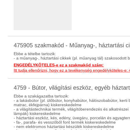
475905 szakmakód - Műanyag-, háztartási c
Ebbe a tételbe tartozik:
- a műanyag-, háztartási cikkek (pl. műanyag tál) szakosodott 
ENGEDÉLYKÖTELES-e ez a szakmakód szám:
Itt tudja ellenőrizni, hogy ez a tevékenység engedélyköteles-e:
4759 - Bútor, világítási eszköz, egyéb házta
Ebbe a szakágazatba tartozik:
- a lakásbútor (pl. ülőbútor, konyhabútor, hálószobabútor, kerti 
matrac, ékfejpárna) kiskereskedelme
- a világítástechnikai termék, világítóberendezés és alkatrészei (
lámpák) kiskereskedelme
- háztartási eszköz, kés, edény, üvegáru, porcelán és agyagt
- fa-, parafa- és vesszőből font termék kiskereskedelme
- nem elektromos háztartási készülék kiskereskedelme