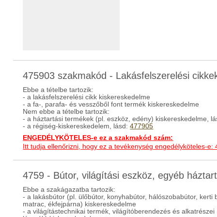
475903 szakmakód - Lakásfelszerelési cikke
Ebbe a tételbe tartozik:
- a lakásfelszerelési cikk kiskereskedelme
- a fa-, parafa- és vesszőből font termék kiskereskedelme
Nem ebbe a tételbe tartozik:
- a háztartási termékek (pl. eszköz, edény) kiskereskedelme, l
- a régiség-kiskereskedelem, lásd:
477905
ENGEDÉLYKÖTELES-e ez a szakmakód szám:
Itt tudja ellenőrizni, hogy ez a tevékenység engedélyköteles-e:
4759 - Bútor, világítási eszköz, egyéb házta
Ebbe a szakágazatba tartozik:
- a lakásbútor (pl. ülőbútor, konyhabútor, hálószobabútor, kerti 
matrac, ékfejpárna) kiskereskedelme
- a világítástechnikai termék, világítóberendezés és alkatrészei (