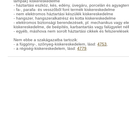
lámpák) kiskereskedelme
- háztartási eszköz, kés, edény, üvegáru, porcelán és agyagt
- fa-, parafa- és vesszőből font termék kiskereskedelme
- nem elektromos háztartási készülék kiskereskedelme
- hangszer, hangszeralkatrész és kotta kiskereskedelme
- elektromos biztonsági berendezések, pl. mechanikus vagy ele
kiskereskedelme, de beépítés, karbantartás vagy falügyelet nél
- egyéb, máshova nem sorolt háztartási cikkek és felszerelése
Nem ebbe a szakágazatba tartozik:
- a függöny-, szőnyeg-kiskereskedelem, lásd:
4753
,
- a régiség-kiskereskedelem, lásd:
4779
.