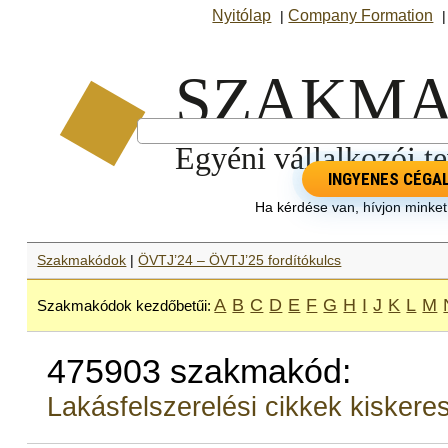
Nyitólap
Company Formation
|
INGYENES CÉGA
Ha kérdése van, hívjon minke
Szakmakódok
|
ÖVTJ’24 – ÖVTJ’25 fordítókulcs
A
B
C
D
E
F
G
H
I
J
K
L
M
Szakmakódok kezdőbetűi:
475903 szakmakód:
Lakásfelszerelési cikkek kisker