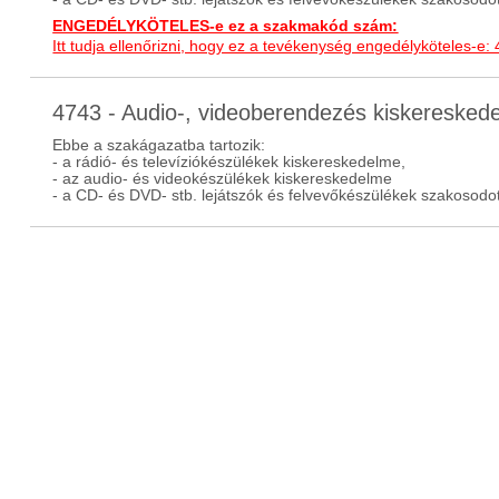
ENGEDÉLYKÖTELES-e ez a szakmakód szám:
Itt tudja ellenőrizni, hogy ez a tevékenység engedélyköteles-e:
4743 - Audio-, videoberendezés kiskereske
Ebbe a szakágazatba tartozik:
- a rádió- és televíziókészülékek kiskereskedelme,
- az audio- és videokészülékek kiskereskedelme
- a CD- és DVD- stb. lejátszók és felvevőkészülékek szakosodo