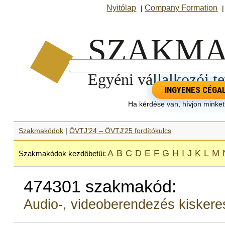
Nyitólap
Company Formation
|
INGYENES CÉGA
Ha kérdése van, hívjon minke
Szakmakódok
|
ÖVTJ’24 – ÖVTJ’25 fordítókulcs
A
B
C
D
E
F
G
H
I
J
K
L
M
Szakmakódok kezdőbetűi:
474301 szakmakód:
Audio-, videoberendezés kisker