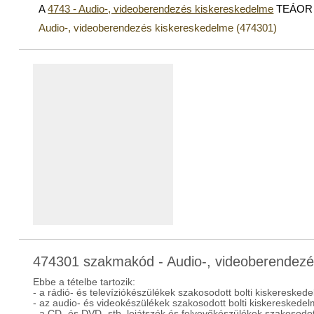
A
4743 - Audio-, videoberendezés kiskereskedelme
TEÁOR a
Audio-, videoberendezés kiskereskedelme (474301)
474301 szakmakód - Audio-, videoberendezé
Ebbe a tételbe tartozik:
- a rádió- és televíziókészülékek szakosodott bolti kiskeresked
- az audio- és videokészülékek szakosodott bolti kiskereskede
- a CD- és DVD- stb. lejátszók és felvevőkészülékek szakosodot