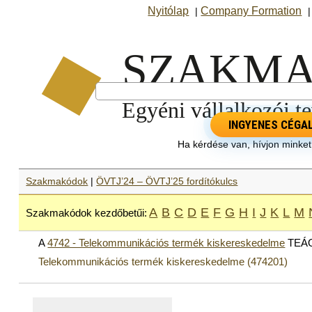
Nyitólap
Company Formation
|
INGYENES CÉGA
Ha kérdése van, hívjon minke
Szakmakódok
|
ÖVTJ’24 – ÖVTJ’25 fordítókulcs
A
B
C
D
E
F
G
H
I
J
K
L
M
Szakmakódok kezdőbetűi:
A
4742 - Telekommunikációs termék kiskereskedelme
TEÁOR
Telekommunikációs termék kiskereskedelme (474201)