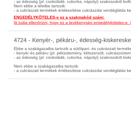
- az édesség (pl. csokoládé, cukorka, nápolyi) szakosodott bol
Nem ebbe a tételbe tartozik:
- a cukrászati termékek értékesítése cukrászdai vendéglátás k
ENGEDÉLYKÖTELES-e ez a szakmakód szám:
Itt tudja ellenőrizni, hogy ez a tevékenység engedélyköteles-e:
4724 - Kenyér-, pékáru-, édesség-kiskeres
Ebbe a szakágazatba tartozik a sütőipari- és cukrászati termé
- kenyér és pékáru (pl. péksütemény, kétszersült, cukrászsüte
- az édesség (pl. csokoládé, cukorka, nápolyi) szakosodott ki
Nem ebbe a szakágazatba tartozik:
- a cukrászati termékek értékesítése cukrászdai vendéglátás k