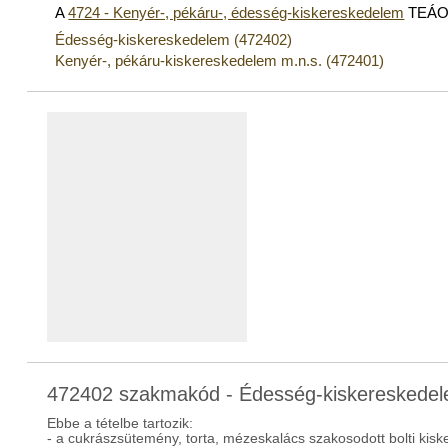
A
4724 - Kenyér-, pékáru-, édesség-kiskereskedelem
TEÁOR
Édesség-kiskereskedelem (472402)
Kenyér-, pékáru-kiskereskedelem m.n.s. (472401)
472402 szakmakód - Édesség-kiskereskede
Ebbe a tételbe tartozik:
- a cukrászsütemény, torta, mézeskalács szakosodott bolti kis