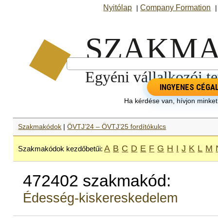
Nyitólap
Company Formation
|
INGYENES CÉGA
Ha kérdése van, hívjon minke
Szakmakódok
|
ÖVTJ’24 – ÖVTJ’25 fordítókulcs
A
B
C
D
E
F
G
H
I
J
K
L
M
Szakmakódok kezdőbetűi:
472402 szakmakód:
Édesség-kiskereskedelem