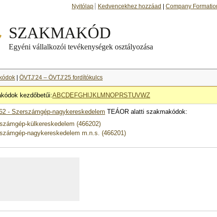
Nyitólap
Kedvencekhez hozzáad
|
Company Formatio
kódok
|
ÖVTJ’24 – ÖVTJ’25 fordítókulcs
kódok kezdőbetűi:
A
B
C
D
E
F
G
H
I
J
K
L
M
N
O
P
R
S
T
U
V
W
Z
62 - Szerszámgép-nagykereskedelem
TEÁOR alatti szakmakódok:
számgép-külkereskedelem (466202)
számgép-nagykereskedelem m.n.s. (466201)