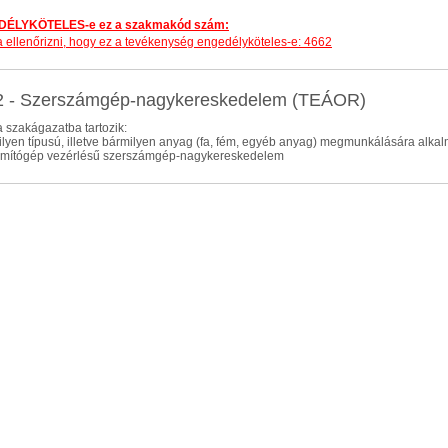
ÉLYKÖTELES-e ez a szakmakód szám:
dja ellenőrizni, hogy ez a tevékenység engedélyköteles-e: 4662
2 - Szerszámgép-nagykereskedelem (TEÁOR)
 szakágazatba tartozik:
ilyen típusú, illetve bármilyen anyag (fa, fém, egyéb anyag) megmunkálására a
zámítógép vezérlésű szerszámgép-nagykereskedelem