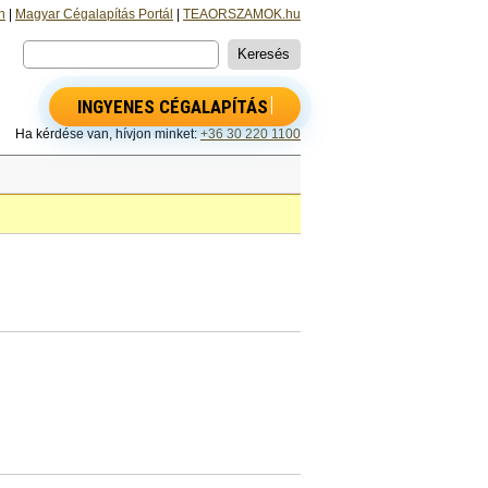
n
|
Magyar Cégalapítás Portál
|
TEAORSZAMOK.hu
INGYENES CÉGALAPÍTÁS
Ha kérdése van, hívjon minket:
+36 30 220 1100