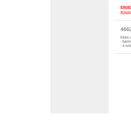
ENGED
Itt tu
466
Ebbe a
- bárm
- a s