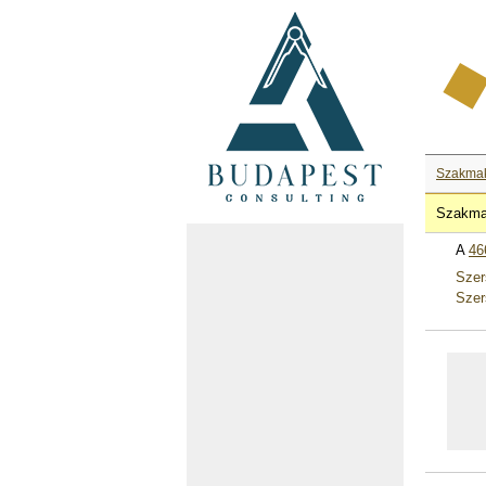
Szakma
Szakma
A
46
Szer
Szer