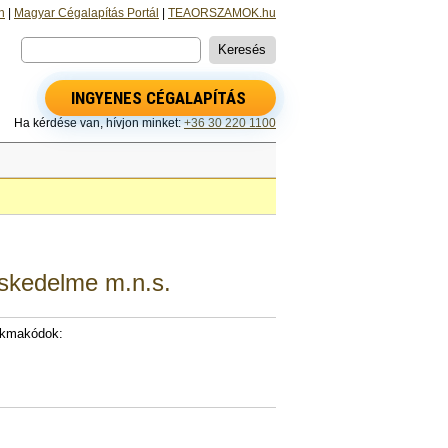
n
|
Magyar Cégalapítás Portál
|
TEAORSZAMOK.hu
INGYENES CÉGALAPÍTÁS
Ha kérdése van, hívjon minket:
+36 30 220 1100
eskedelme m.n.s.
akmakódok: