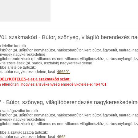
01 szakmakód - Bútor, szőnyeg, világító berendezés n
 tételbe tartozik:
kásbútor (pl. ülőbútor, konyhabútor, hálószobabútor, kerti bútor, ágybetét, matrac) 
zőnyegek nagykereskedelme
lágítóberendezések (pl. villamos és nem villamos világítóeszköz, karácsonyfaégő,
rk felszerelések (pl. padok, asztalok) nagykereskedelme
be a tételbe tartozik:
rodabútor nagykereskedelme, lásd:
466501
ÉLYKÖTELES-e ez a szakmakód szám:
dja ellenőrizni, hogy ez a tevékenység engedélyköteles-e: 464701
 - Bútor, szőnyeg, világítóberendezés nagykereskede
 szakágazatba tartozik:
kásbútor (pl. ülőbútor, konyhabútor, hálószobabútor, kerti bútor, ágybetét, matrac) 
zőnyegek nagykereskedelme
lágítóberendezések (pl. villamos és nem villamos világítóeszköz, karácsonyfaégő,
be a szakágazatba tartozik:
rodabútor nagykereskedelme, lásd:
4665