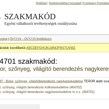
Nyitólap
Kedvencekhez hozzáad
|
Company Formatio
kódok
|
ÖVTJ’24 – ÖVTJ’25 fordítókulcs
kódok kezdőbetűi:
A
B
C
D
E
F
G
H
I
J
K
L
M
N
O
P
R
S
T
U
V
W
Z
4701 szakmakód:
or, szőnyeg, világító berendezés nagyker
47 - Bútor, szőnyeg, világítóberendezés nagykereskedelme
TEÁOR alatti sz
r, szőnyeg, világító berendezés külkereskedelme (464702)
r, szőnyeg, világító berendezés nagykereskedelme m.n.s. (464701)