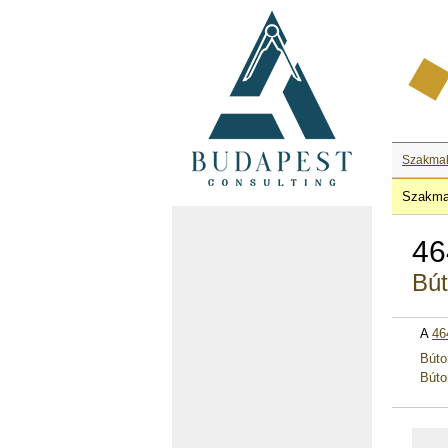
Szakma
Szakma
46
Bút
A
46
Búto
Búto