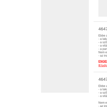
4647
Ebbe a
- a la
- a s
- a vi
- a pa
Nem eb
- az i
ENGED
Itt tu
4647
Ebbe a
- a la
- a s
- a vi
Nem eb
- az i