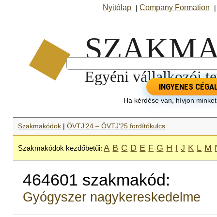
Nyitólap
Company Formation
|
INGYENES CÉGA
Ha kérdése van, hívjon minke
Szakmakódok
|
ÖVTJ’24 – ÖVTJ’25 fordítókulcs
A
B
C
D
E
F
G
H
I
J
K
L
M
Szakmakódok kezdőbetűi:
464601 szakmakód:
Gyógyszer nagykereskedelme