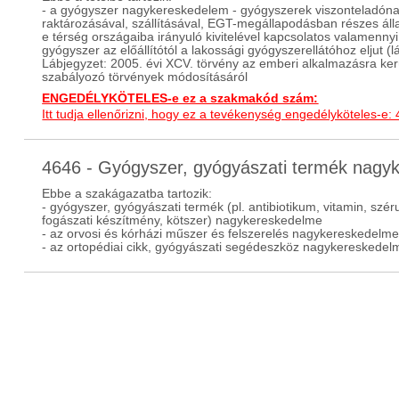
- a gyógyszer nagykereskedelem - gyógyszerek viszonteladónak
raktározásával, szállításával, EGT-megállapodásban részes álla
e térség országaiba irányuló kivitelével kapcsolatos valamen
gyógyszer az előállítótól a lakossági gyógyszerellátóhoz eljut (l
Lábjegyzet: 2005. évi XCV. törvény az emberi alkalmazásra ke
szabályozó törvények módosításáról
ENGEDÉLYKÖTELES-e ez a szakmakód szám:
Itt tudja ellenőrizni, hogy ez a tevékenység engedélyköteles-e:
4646 - Gyógyszer, gyógyászati termék nag
Ebbe a szakágazatba tartozik:
- gyógyszer, gyógyászati termék (pl. antibiotikum, vitamin, sz
fogászati készítmény, kötszer) nagykereskedelme
- az orvosi és kórházi műszer és felszerelés nagykereskedelm
- az ortopédiai cikk, gyógyászati segédeszköz nagykereskedel