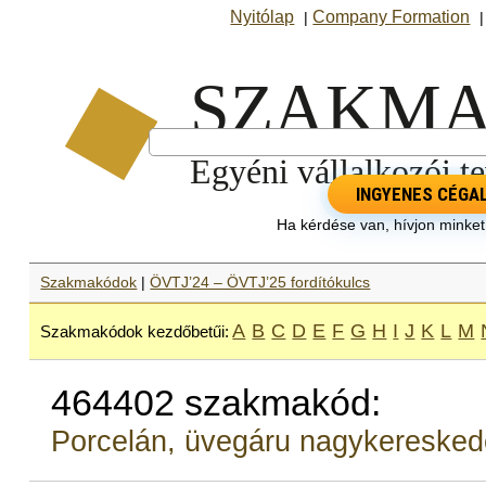
Nyitólap
Company Formation
|
INGYENES CÉGA
Ha kérdése van, hívjon minke
Szakmakódok
|
ÖVTJ’24 – ÖVTJ’25 fordítókulcs
A
B
C
D
E
F
G
H
I
J
K
L
M
Szakmakódok kezdőbetűi:
464402 szakmakód:
Porcelán, üvegáru nagykereske