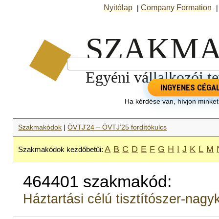
Nyitólap
Company Formation
|
INGYENES CÉGA
Ha kérdése van, hívjon minke
Szakmakódok
|
ÖVTJ’24 – ÖVTJ’25 fordítókulcs
A
B
C
D
E
F
G
H
I
J
K
L
M
Szakmakódok kezdőbetűi:
464401 szakmakód:
Háztartási célú tisztítószer-nag