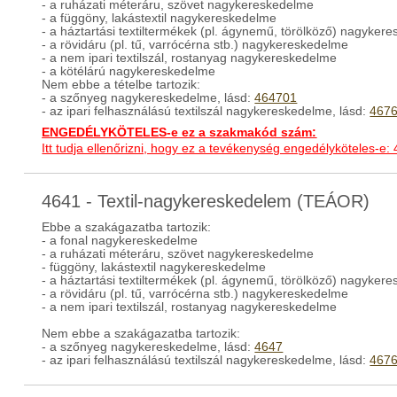
- a ruházati méteráru, szövet nagykereskedelme
- a függöny, lakástextil nagykereskedelme
- a háztartási textiltermékek (pl. ágynemű, törölköző) nagyker
- a rövidáru (pl. tű, varrócérna stb.) nagykereskedelme
- a nem ipari textilszál, rostanyag nagykereskedelme
- a kötélárú nagykereskedelme
Nem ebbe a tételbe tartozik:
- a szőnyeg nagykereskedelme, lásd:
464701
- az ipari felhasználású textilszál nagykereskedelme, lásd:
467
ENGEDÉLYKÖTELES-e ez a szakmakód szám:
Itt tudja ellenőrizni, hogy ez a tevékenység engedélyköteles-e:
4641 - Textil-nagykereskedelem (TEÁOR)
Ebbe a szakágazatba tartozik:
- a fonal nagykereskedelme
- a ruházati méteráru, szövet nagykereskedelme
- függöny, lakástextil nagykereskedelme
- a háztartási textiltermékek (pl. ágynemű, törölköző) nagyker
- a rövidáru (pl. tű, varrócérna stb.) nagykereskedelme
- a nem ipari textilszál, rostanyag nagykereskedelme
Nem ebbe a szakágazatba tartozik:
- a szőnyeg nagykereskedelme, lásd:
4647
- az ipari felhasználású textilszál nagykereskedelme, lásd:
467