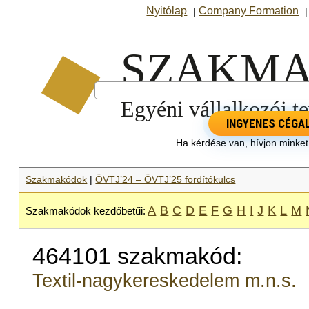
Nyitólap
Company Formation
|
INGYENES CÉGA
Ha kérdése van, hívjon minke
Szakmakódok
|
ÖVTJ’24 – ÖVTJ’25 fordítókulcs
A
B
C
D
E
F
G
H
I
J
K
L
M
Szakmakódok kezdőbetűi:
464101 szakmakód:
Textil-nagykereskedelem m.n.s.