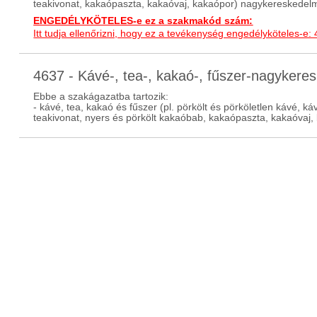
teakivonat, kakaópaszta, kakaóvaj, kakaópor) nagykereskedel
ENGEDÉLYKÖTELES-e ez a szakmakód szám:
Itt tudja ellenőrizni, hogy ez a tevékenység engedélyköteles-e:
4637 - Kávé-, tea-, kakaó-, fűszer-nagyke
Ebbe a szakágazatba tartozik:
- kávé, tea, kakaó és fűszer (pl. pörkölt és pörköletlen kávé, k
teakivonat, nyers és pörkölt kakaóbab, kakaópaszta, kakaóvaj