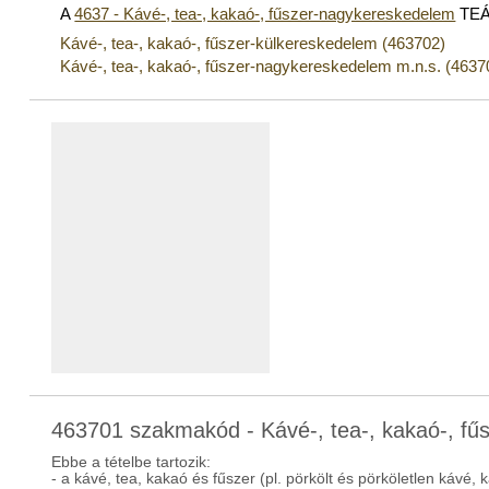
A
4637 - Kávé-, tea-, kakaó-, fűszer-nagykereskedelem
TEÁO
Kávé-, tea-, kakaó-, fűszer-külkereskedelem (463702)
Kávé-, tea-, kakaó-, fűszer-nagykereskedelem m.n.s. (4637
463701 szakmakód - Kávé-, tea-, kakaó-, fű
Ebbe a tételbe tartozik:
- a kávé, tea, kakaó és fűszer (pl. pörkölt és pörköletlen kávé,