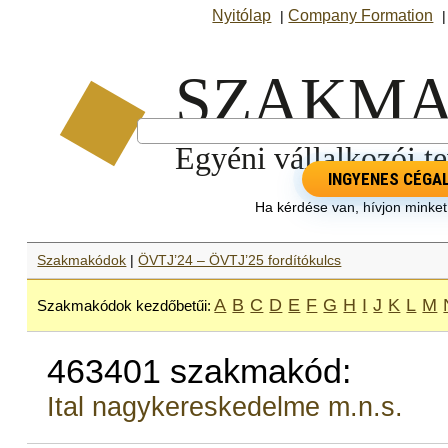
Nyitólap
Company Formation
|
INGYENES CÉGA
Ha kérdése van, hívjon minke
Szakmakódok
|
ÖVTJ’24 – ÖVTJ’25 fordítókulcs
A
B
C
D
E
F
G
H
I
J
K
L
M
Szakmakódok kezdőbetűi:
463401 szakmakód:
Ital nagykereskedelme m.n.s.