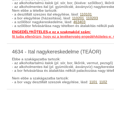
- az alkoholtartalmú italok (pl. sör, bor, (kivéve: szőlőbor), l
- az alkoholmentes ital (pl. gyümölcslé, ásványvíz) nagykeres
Nem ebbe a tételbe tartozik:
- a desztillált szeszes ital elegyítése, lásd:
110101
- a bor elegyítése (házasítása), lásd:
110201
,
110203
- a szőlőbor nagykereskedelme, lásd:
463403
- a szőlőbor felvásárlása nagy tételben és átalakítás nélküli pa
ENGEDÉLYKÖTELES-e ez a szakmakód szám:
Itt tudja ellenőrizni, hogy ez a tevékenység engedélyköteles-e:
4634 - Ital nagykereskedelme (TEÁOR)
Ebbe a szakágazatba tartozik:
- az alkoholtartalmú italok (pl. sör, bor, likőrök, vermut, pezs
- az alkoholmentes ital (pl. gyümölcslé, ásványvíz) nagykeres
- a bor felvásárlása és átalakítás nélküli palackozása nagy téte
Nem ebbe a szakágazatba tartozik:
- a bor vagy desztillált szeszek elegyítése, lásd:
1101
,
1102