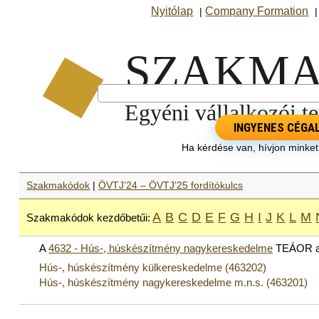
Nyitólap
Company Formation
|
INGYENES CÉGA
Ha kérdése van, hívjon minke
Szakmakódok
|
ÖVTJ’24 – ÖVTJ’25 fordítókulcs
A
B
C
D
E
F
G
H
I
J
K
L
M
Szakmakódok kezdőbetűi:
A
4632 - Hús-, húskészítmény nagykereskedelme
TEÁOR al
Hús-, húskészítmény külkereskedelme (463202)
Hús-, húskészítmény nagykereskedelme m.n.s. (463201)