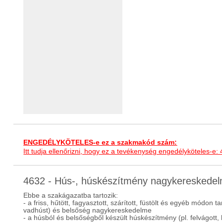
ENGEDÉLYKÖTELES-e ez a szakmakód szám:
Itt tudja ellenőrizni, hogy ez a tevékenység engedélyköteles-e:
4632 - Hús-, húskészítmény nagykeresked
Ebbe a szakágazatba tartozik:
- a friss, hűtött, fagyasztott, szárított, füstölt és egyéb módon 
vadhúst) és belsőség nagykereskedelme
- a húsból és belsőségből készült húskészítmény (pl. felvágot