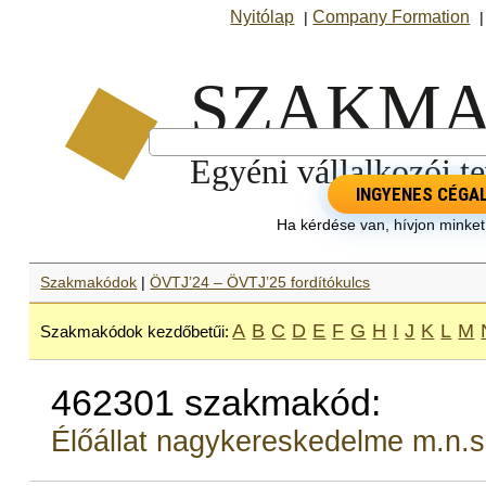
Nyitólap
Company Formation
|
INGYENES CÉGA
Ha kérdése van, hívjon minke
Szakmakódok
|
ÖVTJ’24 – ÖVTJ’25 fordítókulcs
A
B
C
D
E
F
G
H
I
J
K
L
M
Szakmakódok kezdőbetűi:
462301 szakmakód:
Élőállat nagykereskedelme m.n.s