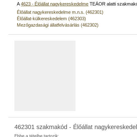
A
4623 - Élőállat nagykereskedelme
TEÁOR alatti szakmak
Élőállat nagykereskedelme m.n.s. (462301)
Élőállat-külkereskedelem (462303)
Mezőgazdasági állatfelvásárlás (462302)
462301 szakmakód - Élőállat nagykereskede
Ebbe a tételbe tartozik: