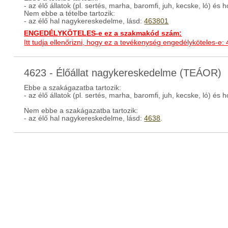
- az élő állatok (pl. sertés, marha, baromfi, juh, kecske, ló) é
Nem ebbe a tételbe tartozik:
- az élő hal nagykereskedelme, lásd:
463801
ENGEDÉLYKÖTELES-e ez a szakmakód szám:
Itt tudja ellenőrizni, hogy ez a tevékenység engedélyköteles-e:
4623 - Élőállat nagykereskedelme (TEÁOR)
Ebbe a szakágazatba tartozik:
- az élő állatok (pl. sertés, marha, baromfi, juh, kecske, ló) é
Nem ebbe a szakágazatba tartozik:
- az élő hal nagykereskedelme, lásd:
4638
.