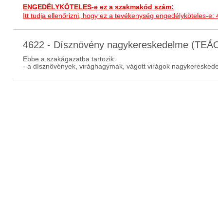
ENGEDÉLYKÖTELES-e ez a szakmakód szám:
Itt tudja ellenőrizni, hogy ez a tevékenység engedélyköteles-e:
4622 - Dísznövény nagykereskedelme (TEÁ
Ebbe a szakágazatba tartozik:
- a dísznövények, virághagymák, vágott virágok nagykeresked