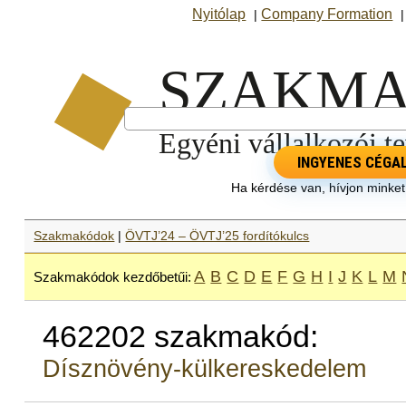
Nyitólap
Company Formation
|
INGYENES CÉGA
Ha kérdése van, hívjon minke
Szakmakódok
|
ÖVTJ’24 – ÖVTJ’25 fordítókulcs
A
B
C
D
E
F
G
H
I
J
K
L
M
Szakmakódok kezdőbetűi:
462202 szakmakód:
Dísznövény-külkereskedelem