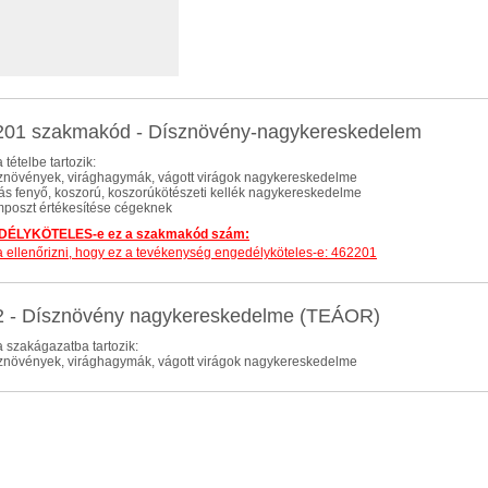
201 szakmakód - Dísznövény-nagykereskedelem
 tételbe tartozik:
sznövények, virághagymák, vágott virágok nagykereskedelme
lás fenyő, koszorú, koszorúkötészeti kellék nagykereskedelme
mposzt értékesítése cégeknek
ÉLYKÖTELES-e ez a szakmakód szám:
dja ellenőrizni, hogy ez a tevékenység engedélyköteles-e: 462201
2 - Dísznövény nagykereskedelme (TEÁOR)
 szakágazatba tartozik:
sznövények, virághagymák, vágott virágok nagykereskedelme