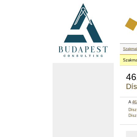
Szakma
Szakma
46
Dí
A
46
Dísz
Dísz