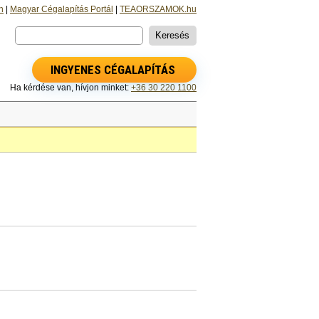
n
|
Magyar Cégalapítás Portál
|
TEAORSZAMOK.hu
INGYENES CÉGALAPÍTÁS
Ha kérdése van, hívjon minket:
+36 30 220 1100