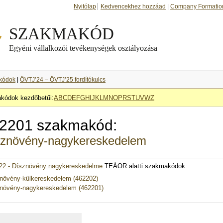
Nyitólap
Kedvencekhez hozzáad
|
Company Formatio
kódok
|
ÖVTJ’24 – ÖVTJ’25 fordítókulcs
kódok kezdőbetűi:
A
B
C
D
E
F
G
H
I
J
K
L
M
N
O
P
R
S
T
U
V
W
Z
2201 szakmakód:
sznövény-nagykereskedelem
22 - Dísznövény nagykereskedelme
TEÁOR alatti szakmakódok:
növény-külkereskedelem (462202)
növény-nagykereskedelem (462201)