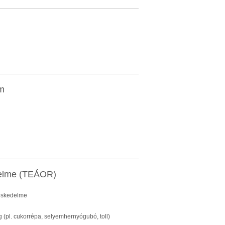
em
delme (TEÁOR)
reskedelme
(pl. cukorrépa, selyemhernyógubó, toll)