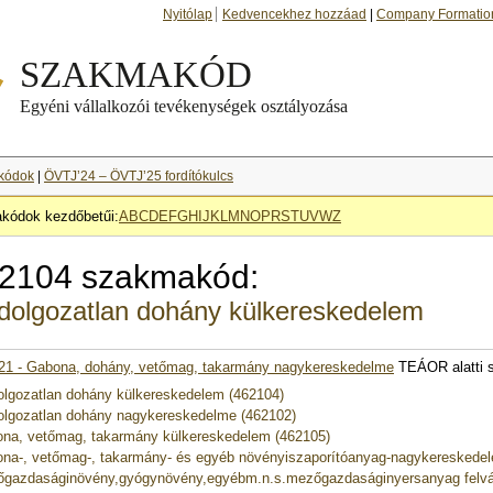
Nyitólap
Kedvencekhez hozzáad
|
Company Formatio
kódok
|
ÖVTJ’24 – ÖVTJ’25 fordítókulcs
kódok kezdőbetűi:
A
B
C
D
E
F
G
H
I
J
K
L
M
N
O
P
R
S
T
U
V
W
Z
2104 szakmakód:
dolgozatlan dohány külkereskedelem
21 - Gabona, dohány, vetőmag, takarmány nagykereskedelme
TEÁOR alatti 
olgozatlan dohány külkereskedelem (462104)
olgozatlan dohány nagykereskedelme (462102)
na, vetőmag, takarmány külkereskedelem (462105)
na-, vetőmag-, takarmány- és egyéb növényiszaporítóanyag-nagykereskede
gazdaságinövény,gyógynövény,egyébm.n.s.mezőgazdaságinyersanyag felvá