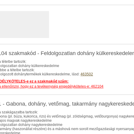
04 szakmakód - Feldolgozatlan dohány külkereskedel
 tételbe tartozik:
ldolgozatlan dohány külkereskedelme
be a tételbe tartozik:
ldolgozott dohánytermékek külkereskedelme, lásd:
463502
ÉLYKÖTELES-e ez a szakmakód szám:
dja ellenőrizni, hogy ez a tevékenység engedélyköteles-e: 462104
1 - Gabona, dohány, vetőmag, takarmány nagykereske
 szakágazatba tartozik:
bona (pl. búza, kukorica, rizs) és vetőmag (pl. zöldségmag, vetőburgonya) nagyke
lajos magvak nagykereskedelme
ldolgozatlan dohány nagykereskedelme
karmány (haszonállat részére) és a máshová nem sorolt mezőgazdasági nyersanyag 
ereskedelme