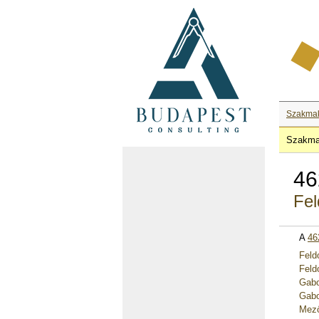
Szakma
Szakma
46
Fel
A
46
Feld
Feld
Gabo
Gabo
Mező