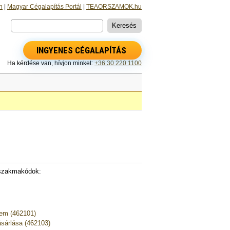
n
|
Magyar Cégalapítás Portál
|
TEAORSZAMOK.hu
INGYENES CÉGALAPÍTÁS
Ha kérdése van, hívjon minket:
+36 30 220 1100
szakmakódok:
lem (462101)
sárlása (462103)