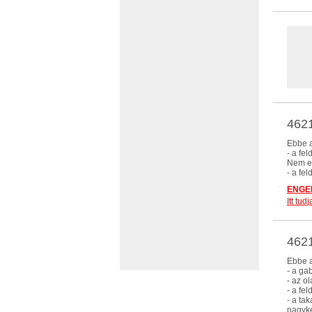
4621
Ebbe a
- a fe
Nem eb
- a fe
ENGED
Itt tu
462
Ebbe a
- a ga
- az o
- a fe
- a ta
nagyk