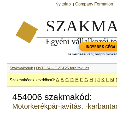
Nyitólap
Company Formation
|
INGYENES CÉGA
Ha kérdése van, hívjon minke
Szakmakódok
|
ÖVTJ’24 – ÖVTJ’25 fordítókulcs
A
B
C
D
E
F
G
H
I
J
K
L
M
Szakmakódok kezdőbetűi:
454006 szakmakód:
Motorkerékpár-javítás, -karbanta