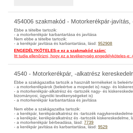
454006 szakmakód - Motorkerékpár-javítás, 
Ebbe a tételbe tartozik:
- a motorkerékpár karbantartása és javítása
Nem ebbe a tételbe tartozik:
- a kerékpár javítása és karbantartása, lásd:
952908
ENGEDÉLYKÖTELES-e ez a szakmakód szám:
Itt tudja ellenőrizni, hogy ez a tevékenység engedélyköteles-e:
4540 - Motorkerékpár, -alkatrész kereskede
Ebbe a szakágazatba tartozik a használt termékeket is beleértv
- a motorkerékpárok (beleértve a mopedet is) nagy- és kisker
- a motorkerékpár-alkatrész és -tartozék nagy- és kiskeresked
bizományosi, ügynöki tevékenységeket is)
- a motorkerékpár karbantartása és javítása
Nem ebbe a szakágazatba tartozik:
- a kerékpár, kerékpáralkatrész és -tartozék nagykereskedelme
- a kerékpár, kerékpáralkatrész és -tartozék kiskereskedelme, 
- a motorkerékpár bérbeadása, lásd:
7739
- a kerékpár javítása és karbantartása, lásd:
9529