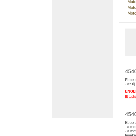
Moto
Moto
Moto
4540
Ebbe a
- az ú
ENGED
Itt tu
4540
Ebbe a
- a mo
- a mo
tevéke