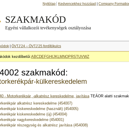
Nyitólap
Kedvencekhez hozzáad
|
Company Formatio
kódok
|
ÖVTJ’24 – ÖVTJ’25 fordítókulcs
kódok kezdőbetűi:
A
B
C
D
E
F
G
H
I
J
K
L
M
N
O
P
R
S
T
U
V
W
Z
4002 szakmakód:
orkerékpár-külkereskedelem
40 - Motorkerékpár, -alkatrész kereskedelme, javítása
TEÁOR alatti szakmak
rkerékpár alkatrész kereskedelme (454007)
rkerékpár kiskereskedelme (használt) (454005)
rkerékpár kiskereskedelme (új) (454004)
rkerékpár nagykereskedelme (454001)
rkerékpár részegység és alkatrész javítása (454008)