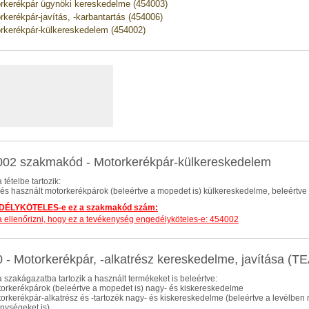
rkerékpár ügynöki kereskedelme (454003)
rkerékpár-javítás, -karbantartás (454006)
rkerékpár-külkereskedelem (454002)
02 szakmakód - Motorkerékpár-külkereskedelem
 tételbe tartozik:
j és használt motorkerékpárok (beleértve a mopedet is) külkereskedelme, beleértve a
ÉLYKÖTELES-e ez a szakmakód szám:
dja ellenőrizni, hogy ez a tevékenység engedélyköteles-e: 454002
 - Motorkerékpár, -alkatrész kereskedelme, javítása (
 szakágazatba tartozik a használt termékeket is beleértve:
torkerékpárok (beleértve a mopedet is) nagy- és kiskereskedelme
torkerékpár-alkatrész és -tartozék nagy- és kiskereskedelme (beleértve a levélbe
nységeket is)