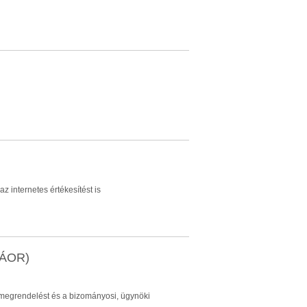
z internetes értékesítést is
TEÁOR)
n megrendelést és a bizományosi, ügynöki