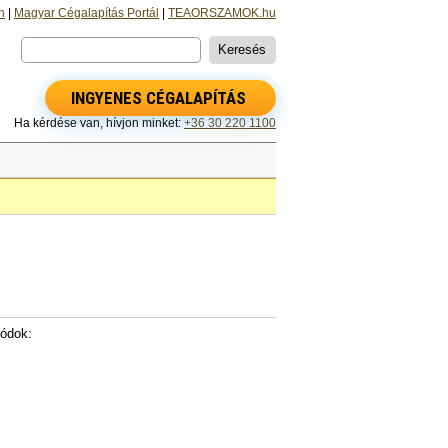
n
|
Magyar Cégalapítás Portál
|
TEAORSZAMOK.hu
INGYENES CÉGALAPÍTÁS
Ha kérdése van, hívjon minket:
+36 30 220 1100
ódok: