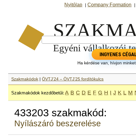
Nyitólap
Company Formation
|
INGYENES CÉGA
Ha kérdése van, hívjon minke
Szakmakódok
|
ÖVTJ’24 – ÖVTJ’25 fordítókulcs
A
B
C
D
E
F
G
H
I
J
K
L
M
Szakmakódok kezdőbetűi:
433203 szakmakód:
Nyílászáró beszerelése