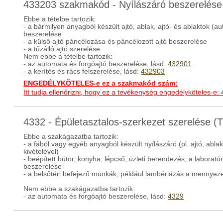
433203 szakmakód - Nyílászáró beszerelése
Ebbe a tételbe tartozik:
- a bármilyen anyagból készült ajtó, ablak, ajtó- és ablaktok (a
beszerelése
- a külső ajtó páncélozása és páncélozott ajtó beszerelése
- a tűzálló ajtó szerelése
Nem ebbe a tételbe tartozik:
- az automata és forgóajtó beszerelése, lásd:
432901
- a kerítés és rács felszerelése, lásd:
432903
ENGEDÉLYKÖTELES-e ez a szakmakód szám:
Itt tudja ellenőrizni, hogy ez a tevékenység engedélyköteles-e:
4332 - Épületasztalos-szerkezet szerelése 
Ebbe a szakágazatba tartozik:
- a fából vagy egyéb anyagból készült nyílászáró (pl. ajtó, ablak
kivételével)
- beépített bútor, konyha, lépcső, üzleti berendezés, a laborat
beszerelése
- a belsőtéri befejező munkák, például lambériázás a mennyeze
Nem ebbe a szakágazatba tartozik:
- az automata és forgóajtó beszerelése, lásd:
4329