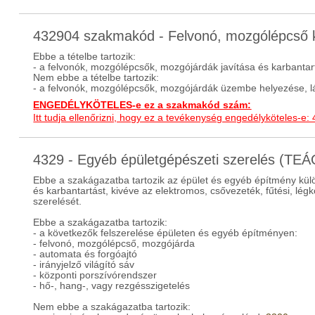
432904 szakmakód - Felvonó, mozgólépcső ka
Ebbe a tételbe tartozik:
- a felvonók, mozgólépcsők, mozgójárdák javítása és karbanta
Nem ebbe a tételbe tartozik:
- a felvonók, mozgólépcsők, mozgójárdák üzembe helyezése, 
ENGEDÉLYKÖTELES-e ez a szakmakód szám:
Itt tudja ellenőrizni, hogy ez a tevékenység engedélyköteles-e:
4329 - Egyéb épületgépészeti szerelés (TE
Ebbe a szakágazatba tartozik az épület és egyéb építmény külön
és karbantartást, kivéve az elektromos, csővezeték, fűtési, légk
szerelését.
Ebbe a szakágazatba tartozik:
- a következők felszerelése épületen és egyéb építményen:
- felvonó, mozgólépcső, mozgójárda
- automata és forgóajtó
- irányjelző világító sáv
- központi porszívórendszer
- hő-, hang-, vagy rezgésszigetelés
Nem ebbe a szakágazatba tartozik: