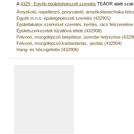
A
4329 - Egyéb épületgépészeti szerelés
TEÁOR alatti sza
Árnyékoló, napellenző, ponyvatető, árnyékolástechnika felsz
Egyéb m.n.s. épületgépészeti szerelés (432901)
Épületlakatos szerkezet szerelés, kerítés, rács felszerelés
Épületszerkezetek tűzállóvá tétele (432908)
Felvonó, mozgólépcső beépítése, üzembe helyezése (4329
Felvonó, mozgólépcső karbantartás, -javítás (432904)
Hang- és hőszigetelés (432906)