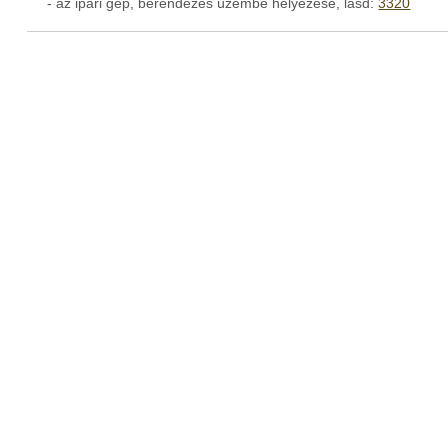
- az ipari gép, berendezés üzembe helyezése, lásd:
3320