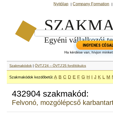
Nyitólap
Company Formation
|
INGYENES CÉGA
Ha kérdése van, hívjon minke
Szakmakódok
|
ÖVTJ’24 – ÖVTJ’25 fordítókulcs
A
B
C
D
E
F
G
H
I
J
K
L
M
Szakmakódok kezdőbetűi:
432904 szakmakód:
Felvonó, mozgólépcső karbantartá