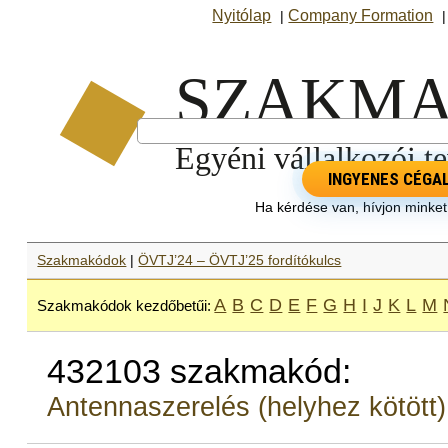
Nyitólap
Company Formation
|
INGYENES CÉGA
Ha kérdése van, hívjon minke
Szakmakódok
|
ÖVTJ’24 – ÖVTJ’25 fordítókulcs
A
B
C
D
E
F
G
H
I
J
K
L
M
Szakmakódok kezdőbetűi:
432103 szakmakód:
Antennaszerelés (helyhez kötött)