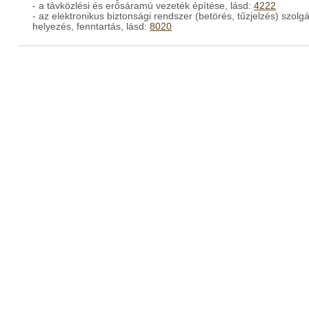
- a távközlési és erősáramú vezeték építése, lásd:
4222
- az elektronikus biztonsági rendszer (betörés, tűzjelzés) szo
helyezés, fenntartás, lásd:
8020