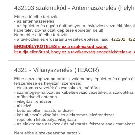
432103 szakmakód - Antennaszerelés (helyhe
Ebbe a tételbe tartozik:
- az antennaszerelés
- az épületen és egyéb építményen a távközlési vezetékhálózat f
kábeltelevízió-hálózat kiépítése épületen belül)
Nem ebbe a tételbe tartozik:
- a távközlési és erősáramú vezeték építése, lásd:
422202
,
42
ENGEDÉLYKÖTELES-e ez a szakmakód szám:
Itt tudja ellenőrizni, hogy ez a tevékenység engedélyköteles-e:
4321 - Villanyszerelés (TEÁOR)
Ebbe a szakágazatba tartozik valamennyi épületen és egyéb é
felszerelése és helyszíni szerelése:
- elektromos vezeték és csatlakozó, mérőóra
- számítógép-hálózat és kábeltelevízió vezetékei, a száloptikás
- műholdvevő antenna
- világítási rendszer
- tűzjelző
- betörés elleni riasztórendszer
- közúti, vasúti világítási és elektromos jelzőrendszer
- repülőtéri kifutópálya világítása
- az elektromos eszközök és háztartási felszerelések csatlakozt
Nem ebbe a szakágazatba tartozik: