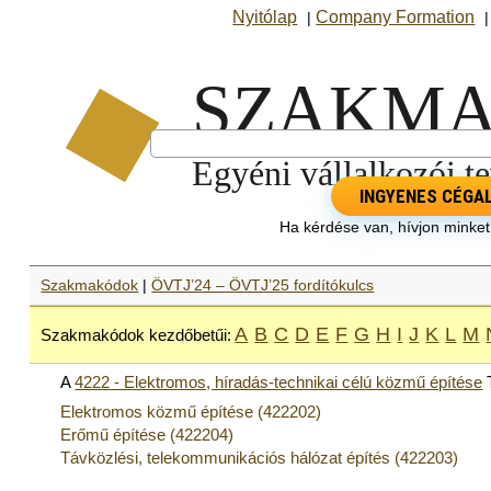
Nyitólap
Company Formation
|
INGYENES CÉGA
Ha kérdése van, hívjon minke
Szakmakódok
|
ÖVTJ’24 – ÖVTJ’25 fordítókulcs
A
B
C
D
E
F
G
H
I
J
K
L
M
Szakmakódok kezdőbetűi:
A
4222 - Elektromos, híradás-technikai célú közmű építése
Elektromos közmű építése (422202)
Erőmű építése (422204)
Távközlési, telekommunikációs hálózat építés (422203)