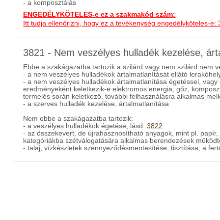
- a komposztálás
ENGEDÉLYKÖTELES-e ez a szakmakód szám:
Itt tudja ellenőrizni, hogy ez a tevékenység engedélyköteles-e:
3821 - Nem veszélyes hulladék kezelése, ár
Ebbe a szakágazatba tartozik a szilárd vagy nem szilárd nem v
- a nem veszélyes hulladékok ártalmatlanítását ellátó lerakóhe
- a nem veszélyes hulladékok ártalmatlanítása égetéssel, vagy
eredményeként keletkezik-e elektromos energia, gőz, komposz
termelés során keletkező, további felhasználásra alkalmas mel
- a szerves hulladék kezelése, ártalmatlanítása
Nem ebbe a szakágazatba tartozik:
- a veszélyes hulladékok égetése, lásd:
3822
- az összekevert, de újrahasznosítható anyagok, mint pl. papí
kategóriákba szétválogatására alkalmas berendezések működt
- talaj, vízkészletek szennyeződésmentesítése, tisztítása; a fe