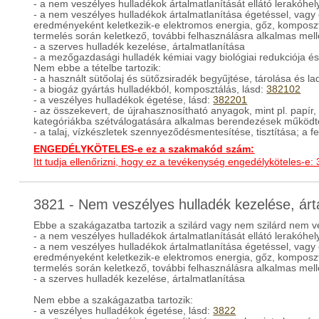
- a nem veszélyes hulladékok ártalmatlanítását ellátó lerakóhe
- a nem veszélyes hulladékok ártalmatlanítása égetéssel, vagy
eredményeként keletkezik-e elektromos energia, gőz, komposz
termelés során keletkező, további felhasználásra alkalmas mel
- a szerves hulladék kezelése, ártalmatlanítása
- a mezőgazdasági hulladék kémiai vagy biológiai redukciója é
Nem ebbe a tételbe tartozik:
- a használt sütőolaj és sütőzsiradék begyűjtése, tárolása és l
- a biogáz gyártás hulladékból, komposztálás, lásd:
382102
- a veszélyes hulladékok égetése, lásd:
382201
- az összekevert, de újrahasznosítható anyagok, mint pl. papí
kategóriákba szétválogatására alkalmas berendezések működt
- a talaj, vízkészletek szennyeződésmentesítése, tisztítása; a 
ENGEDÉLYKÖTELES-e ez a szakmakód szám:
Itt tudja ellenőrizni, hogy ez a tevékenység engedélyköteles-e:
3821 - Nem veszélyes hulladék kezelése, ár
Ebbe a szakágazatba tartozik a szilárd vagy nem szilárd nem v
- a nem veszélyes hulladékok ártalmatlanítását ellátó lerakóhe
- a nem veszélyes hulladékok ártalmatlanítása égetéssel, vagy
eredményeként keletkezik-e elektromos energia, gőz, komposz
termelés során keletkező, további felhasználásra alkalmas mel
- a szerves hulladék kezelése, ártalmatlanítása
Nem ebbe a szakágazatba tartozik:
- a veszélyes hulladékok égetése, lásd:
3822