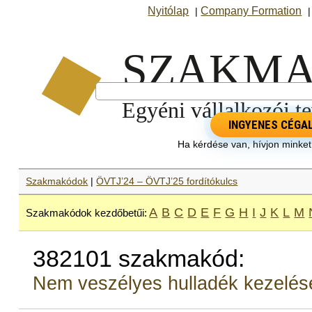
Nyitólap
Company Formation
|
INGYENES CÉGA
Ha kérdése van, hívjon minke
Szakmakódok
|
ÖVTJ’24 – ÖVTJ’25 fordítókulcs
A
B
C
D
E
F
G
H
I
J
K
L
M
Szakmakódok kezdőbetűi:
382101 szakmakód:
Nem veszélyes hulladék kezelése