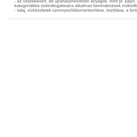
- az összekevert, de újrahasznosítható anyagok, mint pl. papí
kategóriákba szétválogatására alkalmas berendezések működt
- talaj, vízkészletek szennyeződésmentesítése, tisztítása; a fe