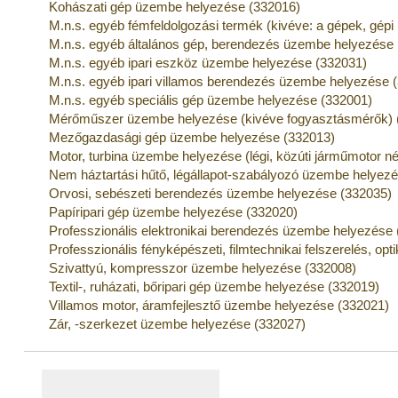
Kohászati gép üzembe helyezése (332016)
M.n.s. egyéb fémfeldolgozási termék (kivéve: a gépek, gé
M.n.s. egyéb általános gép, berendezés üzembe helyezése
M.n.s. egyéb ipari eszköz üzembe helyezése (332031)
M.n.s. egyéb ipari villamos berendezés üzembe helyezése 
M.n.s. egyéb speciális gép üzembe helyezése (332001)
Mérőműszer üzembe helyezése (kivéve fogyasztásmérők) 
Mezőgazdasági gép üzembe helyezése (332013)
Motor, turbina üzembe helyezése (légi, közúti járműmotor né
Nem háztartási hűtő, légállapot-szabályozó üzembe helyez
Orvosi, sebészeti berendezés üzembe helyezése (332035)
Papíripari gép üzembe helyezése (332020)
Professzionális elektronikai berendezés üzembe helyezése
Professzionális fényképészeti, filmtechnikai felszerelés, 
Szivattyú, kompresszor üzembe helyezése (332008)
Textil-, ruházati, bőripari gép üzembe helyezése (332019)
Villamos motor, áramfejlesztő üzembe helyezése (332021)
Zár, -szerkezet üzembe helyezése (332027)