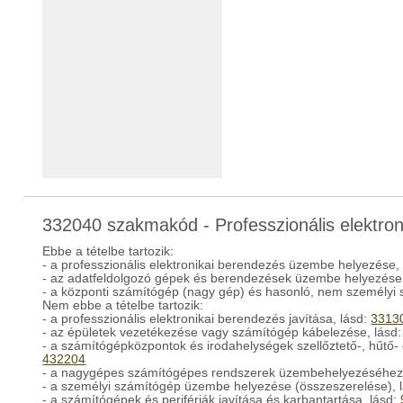
332040 szakmakód - Professzionális elektro
Ebbe a tételbe tartozik:
- a professzionális elektronikai berendezés üzembe helyezése, 
- az adatfeldolgozó gépek és berendezések üzembe helyezése
- a központi számítógép (nagy gép) és hasonló, nem személy
Nem ebbe a tételbe tartozik:
- a professzionális elektronikai berendezés javítása, lásd:
3313
- az épületek vezetékezése vagy számítógép kábelezése, lásd
- a számítógépközpontok és irodahelységek szellőztető-, hűtő
432204
- a nagygépes számítógépes rendszerek üzembehelyezéséhez s
- a személyi számítógép üzembe helyezése (összeszerelése), 
- a számítógépek és perifériák javítása és karbantartása, lásd: