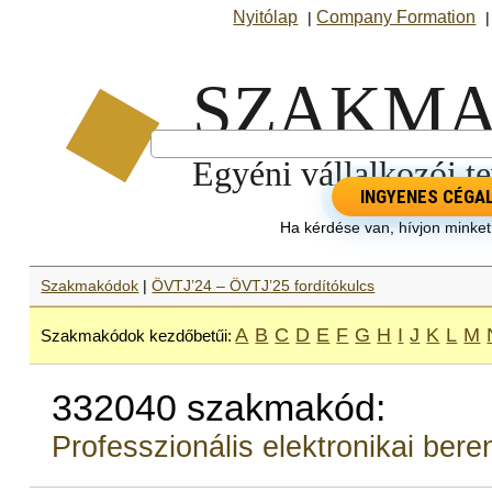
Nyitólap
Company Formation
|
INGYENES CÉGA
Ha kérdése van, hívjon minke
Szakmakódok
|
ÖVTJ’24 – ÖVTJ’25 fordítókulcs
A
B
C
D
E
F
G
H
I
J
K
L
M
Szakmakódok kezdőbetűi:
332040 szakmakód:
Professzionális elektronikai be