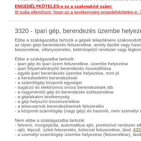
ENGEDÉLYKÖTELES-e ez a szakmakód szám:
Itt tudja ellenőrizni, hogy ez a tevékenység engedélyköteles-e:
3320 - Ipari gép, berendezés üzembe helye
Ebbe a szakágazatba tartozik a gépek telepítésére szakosodot
az olyan gépi berendezés felszerelése, amely épület vagy hasonl
beszerelése, villanyszerelés, betörésjelző rendszer vagy légko
Ebbe a szakágazatba tartozik:
- ipari gép és ipari üzem felszerelése, üzembe helyezése
- ipari folyamatirányító berendezés összeállítása
- egyéb ipari berendezés üzembe helyezése, mint pl.
- a kereskedelmi berendezések
- a számítógép központi egységei
- sugárzó és elektromos orvosi berendezések stb.
- a nagyméretű gép és berendezés szétszerelése
- a géplakatos tevékenység
- a gép helyszíni összeszerelése
- a tekecsarnok berendezéseinek felszerelés
- a központi számítógép (nagy gép) és hasonló, nem személyi s
Nem ebbe a szakágazatba tartozik:
- felvonó, mozgójárda, automatikus ajtó, porelszívó rendszer stb
- ajtó, lépcső, üzleti felszerelés, bútorzat felszerelése, lásd:
433
- a személyi számítógép üzembe helyezése (felszerelése), lás