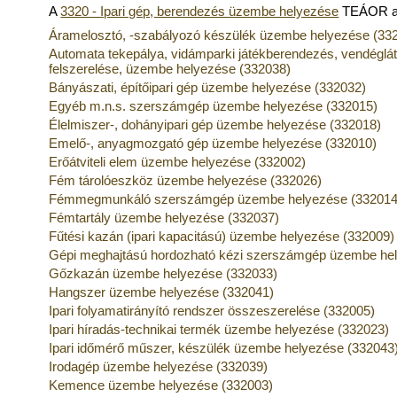
A
3320 - Ipari gép, berendezés üzembe helyezése
TEÁOR al
Áramelosztó, -szabályozó készülék üzembe helyezése (33
Automata tekepálya, vidámparki játékberendezés, vendéglátó
felszerelése, üzembe helyezése (332038)
Bányászati, építőipari gép üzembe helyezése (332032)
Egyéb m.n.s. szerszámgép üzembe helyezése (332015)
Élelmiszer-, dohányipari gép üzembe helyezése (332018)
Emelő-, anyagmozgató gép üzembe helyezése (332010)
Erőátviteli elem üzembe helyezése (332002)
Fém tárolóeszköz üzembe helyezése (332026)
Fémmegmunkáló szerszámgép üzembe helyezése (332014
Fémtartály üzembe helyezése (332037)
Fűtési kazán (ipari kapacitású) üzembe helyezése (332009)
Gépi meghajtású hordozható kézi szerszámgép üzembe he
Gőzkazán üzembe helyezése (332033)
Hangszer üzembe helyezése (332041)
Ipari folyamatirányító rendszer összeszerelése (332005)
Ipari híradás-technikai termék üzembe helyezése (332023)
Ipari időmérő műszer, készülék üzembe helyezése (332043
Irodagép üzembe helyezése (332039)
Kemence üzembe helyezése (332003)