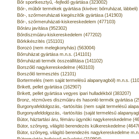
Bőr sportkesztyű, -fejfedő gyártása (323002)
Bőr-, műbőr termékek gyártása (kivéve: bőrruházat, lábbeli)
Bőr-, szőrmeruházati kiegészítők gyártása (141903)
Bőr-, szőrmeruházati-kiskereskedelem (477103)
Bőráru javítása (952302)
Bőrdíszműáru-kiskereskedelem (477202)
Bőrkikészítés (151101)
Borozó (nem melegkonyhás) (563004)
Bőrruházat gyártása m.n.s. (141101)
Bőrruházati termék összeállítása (141102)
Borszőlő nagykereskedelme (463103)
Borszőlő termesztés (12101)
Bortermelés (nem saját termelésű alapanyagból) m.n.s. (11
Brikett, pellet gyártása (162907)
Brikett, pellet gyártása vegyes ipari hulladékból (383207)
Bronz, rézműves díszműáru és hasonló termék gyártása (2
Burgonyafeldolgozás, -tartósítás (nem saját termelésű alap
Burgonyafeldolgozás, -tartósítás (saját termelésű alapanyag
Bútor, háztartási áru, fémáru ügynöki nagykereskedelme (4
Bútor, szőnyeg, világító berendezés külkereskedelme (4647
Bútor, szőnyeg, világító berendezés nagykereskedelme m.n
Bútorgyártás befejező műveletei (310904)