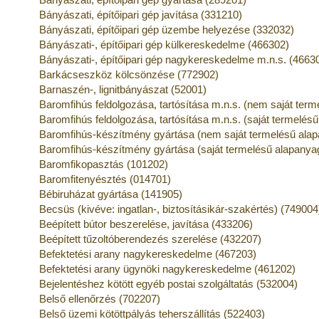
Bányászati, építőipari gép javítása (331210)
Bányászati, építőipari gép üzembe helyezése (332032)
Bányászati-, építőipari gép külkereskedelme (466302)
Bányászati-, építőipari gép nagykereskedelme m.n.s. (4663
Barkácseszköz kölcsönzése (772902)
Barnaszén-, lignitbányászat (52001)
Baromfihús feldolgozása, tartósítása m.n.s. (nem saját ter
Baromfihús feldolgozása, tartósítása m.n.s. (saját termelés
Baromfihús-készítmény gyártása (nem saját termelésű alap
Baromfihús-készítmény gyártása (saját termelésű alapanya
Baromfikopasztás (101202)
Baromfitenyésztés (014701)
Bébiruházat gyártása (141905)
Becsüs (kivéve: ingatlan-, biztosításikár-szakértés) (749004
Beépített bútor beszerelése, javítása (433206)
Beépített tűzoltóberendezés szerelése (432207)
Befektetési arany nagykereskedelme (467203)
Befektetési arany ügynöki nagykereskedelme (461202)
Bejelentéshez kötött egyéb postai szolgáltatás (532004)
Belső ellenőrzés (702207)
Belső üzemi kötöttpályás teherszállítás (522403)