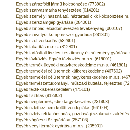
Egyéb szárazföldi jármű kölcsönzése (773902)
Egyéb szarvasmarha tenyésztése (014201)
Egyéb személyi használatú, háztartási cikk kölcsönzése m.
Egyéb szerszámgép gyártása (284901)
Egyéb színpadi előadóművészeti tevékenység (900107)
Egyéb szivattyú, kompresszor gyártása (281301)
Egyéb szoftverkiadás (582901)
Egyéb takarítás m.n.s. (812901)
Egyéb tartósított lisztes készítmény és sütemény gyártása 
Egyéb távközlés Egyéb távközlés m.n.s. (619001)
Egyéb termék ügynöki nagykereskedelme m.n.s. (461801)
Egyéb termelési célú termék külkereskedelme (467602)
Egyéb termelési célú termék nagykereskedelme m.n.s. (46
Egyéb természettudományi, műszaki kutatás, fejlesztés (7
Egyéb textil-kiskereskedelem (475101)
Egyéb tisztítás (812902)
Egyéb üvegtermék, -dísztárgy-készítés (231903)
Egyéb üzlethez nem kötött vendéglátás (561004)
Egyéb üzletviteli tanácsadás, gazdasági szakmai szakértés
Egyéb vágóeszköz gyártása (257103)
Egyéb vegyi termék gyártása m.n.s. (205901)