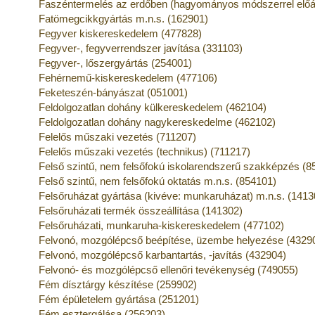
Faszéntermelés az erdőben (hagyományos módszerrel előál
Fatömegcikkgyártás m.n.s. (162901)
Fegyver kiskereskedelem (477828)
Fegyver-, fegyverrendszer javítása (331103)
Fegyver-, lőszergyártás (254001)
Fehérnemű-kiskereskedelem (477106)
Feketeszén-bányászat (051001)
Feldolgozatlan dohány külkereskedelem (462104)
Feldolgozatlan dohány nagykereskedelme (462102)
Felelős műszaki vezetés (711207)
Felelős műszaki vezetés (technikus) (711217)
Felső szintű, nem felsőfokú iskolarendszerű szakképzés (8
Felső szintű, nem felsőfokú oktatás m.n.s. (854101)
Felsőruházat gyártása (kivéve: munkaruházat) m.n.s. (1413
Felsőruházati termék összeállítása (141302)
Felsőruházati, munkaruha-kiskereskedelem (477102)
Felvonó, mozgólépcső beépítése, üzembe helyezése (4329
Felvonó, mozgólépcső karbantartás, -javítás (432904)
Felvonó- és mozgólépcső ellenőri tevékenység (749055)
Fém dísztárgy készítése (259902)
Fém épületelem gyártása (251201)
Fém esztergálása (256203)