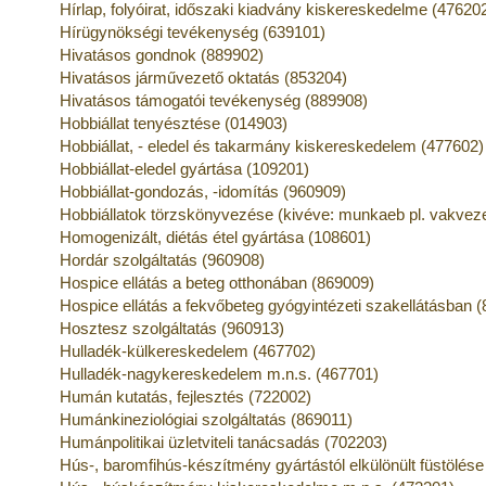
Hírlap, folyóirat, időszaki kiadvány kiskereskedelme (47620
Hírügynökségi tevékenység (639101)
Hivatásos gondnok (889902)
Hivatásos járművezető oktatás (853204)
Hivatásos támogatói tevékenység (889908)
Hobbiállat tenyésztése (014903)
Hobbiállat, - eledel és takarmány kiskereskedelem (477602)
Hobbiállat-eledel gyártása (109201)
Hobbiállat-gondozás, -idomítás (960909)
Hobbiállatok törzskönyvezése (kivéve: munkaeb pl. vakveze
Homogenizált, diétás étel gyártása (108601)
Hordár szolgáltatás (960908)
Hospice ellátás a beteg otthonában (869009)
Hospice ellátás a fekvőbeteg gyógyintézeti szakellátásban 
Hosztesz szolgáltatás (960913)
Hulladék-külkereskedelem (467702)
Hulladék-nagykereskedelem m.n.s. (467701)
Humán kutatás, fejlesztés (722002)
Humánkineziológiai szolgáltatás (869011)
Humánpolitikai üzletviteli tanácsadás (702203)
Hús-, baromfihús-készítmény gyártástól elkülönült füstölés