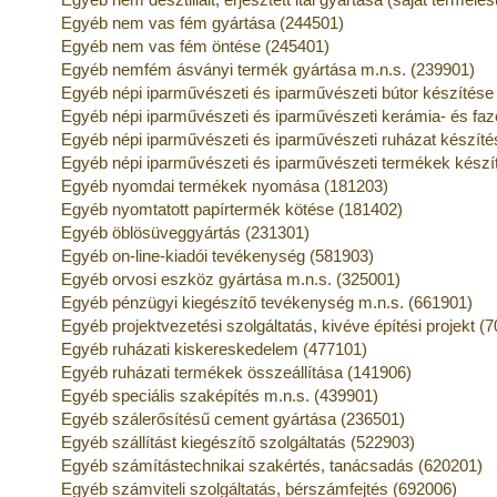
Egyéb nem vas fém gyártása (244501)
Egyéb nem vas fém öntése (245401)
Egyéb nemfém ásványi termék gyártása m.n.s. (239901)
Egyéb népi iparművészeti és iparművészeti bútor készítése
Egyéb népi iparművészeti és iparművészeti kerámia- és fa
Egyéb népi iparművészeti és iparművészeti ruházat készíté
Egyéb népi iparművészeti és iparművészeti termékek készí
Egyéb nyomdai termékek nyomása (181203)
Egyéb nyomtatott papírtermék kötése (181402)
Egyéb öblösüveggyártás (231301)
Egyéb on-line-kiadói tevékenység (581903)
Egyéb orvosi eszköz gyártása m.n.s. (325001)
Egyéb pénzügyi kiegészítő tevékenység m.n.s. (661901)
Egyéb projektvezetési szolgáltatás, kivéve építési projekt (
Egyéb ruházati kiskereskedelem (477101)
Egyéb ruházati termékek összeállítása (141906)
Egyéb speciális szaképítés m.n.s. (439901)
Egyéb szálerősítésű cement gyártása (236501)
Egyéb szállítást kiegészítő szolgáltatás (522903)
Egyéb számítástechnikai szakértés, tanácsadás (620201)
Egyéb számviteli szolgáltatás, bérszámfejtés (692006)