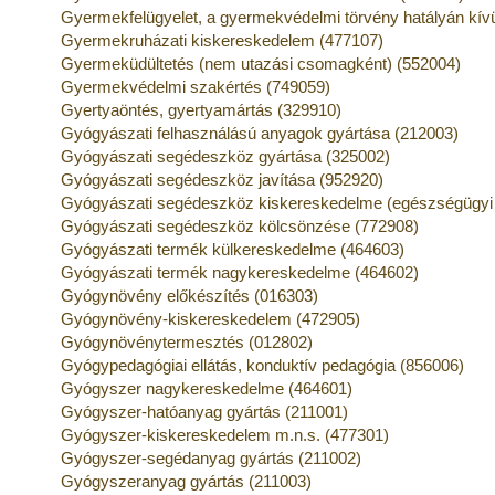
Gyermekfelügyelet, a gyermekvédelmi törvény hatályán kívül
Gyermekruházati kiskereskedelem (477107)
Gyermeküdültetés (nem utazási csomagként) (552004)
Gyermekvédelmi szakértés (749059)
Gyertyaöntés, gyertyamártás (329910)
Gyógyászati felhasználású anyagok gyártása (212003)
Gyógyászati segédeszköz gyártása (325002)
Gyógyászati segédeszköz javítása (952920)
Gyógyászati segédeszköz kiskereskedelme (egészségügyi s
Gyógyászati segédeszköz kölcsönzése (772908)
Gyógyászati termék külkereskedelme (464603)
Gyógyászati termék nagykereskedelme (464602)
Gyógynövény előkészítés (016303)
Gyógynövény-kiskereskedelem (472905)
Gyógynövénytermesztés (012802)
Gyógypedagógiai ellátás, konduktív pedagógia (856006)
Gyógyszer nagykereskedelme (464601)
Gyógyszer-hatóanyag gyártás (211001)
Gyógyszer-kiskereskedelem m.n.s. (477301)
Gyógyszer-segédanyag gyártás (211002)
Gyógyszeranyag gyártás (211003)