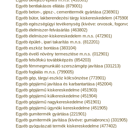
Egyéb bentlakásos ellátás (879001)
Egyéb beton-, gipsz-, cementtermék gyártása (236901)
Egyéb bútor, lakberendezési tárgy kiskereskedelem (47590
Egyéb egészségügyi tevékenység (kivéve: orvosok, fogorv
Egyéb élelmiszer-felvásárlás (463802)
Egyéb élelmiszer-kiskereskedelem m.n.s. (472901)
Egyéb épület-, ipari takarítás m.n.s. (812201)
Egyéb eszköz bontása (383104)
Egyéb évelő növény termesztése m.n.s. (012901)
Egyéb felsőfokú továbbképzés (854203)
Egyéb fémmegmunkáló szerszámgép javítása (331213)
Egyéb foglalás m.n.s. (799005)
Egyéb gép, tárgyi eszköz kölcsönzése (773901)
Egyéb gépjármű javítása és karbantartása (452004)
Egyéb gépjármű kiskereskedelme (451903)
Egyéb gépjármű külkereskedelme (451904)
Egyéb gépjármű nagykereskedelme (451901)
Egyéb gépjármű ügynöki kereskedelme (451905)
Egyéb gumitermék gyártása (221901)
Egyéb gumitermék javítása (kivéve: gumiabroncs) (331905)
Egyéb gyógyászati termék kiskereskedelme (477402)