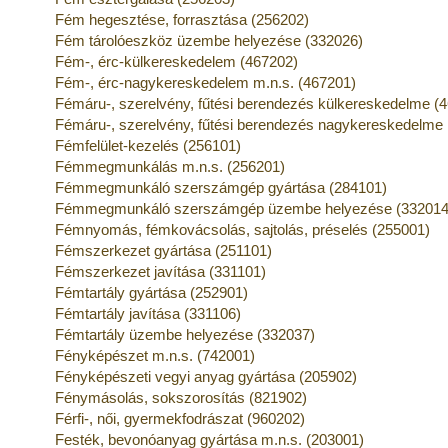
Fém hegesztése, forrasztása (256202)
Fém tárolóeszköz üzembe helyezése (332026)
Fém-, érc-külkereskedelem (467202)
Fém-, érc-nagykereskedelem m.n.s. (467201)
Fémáru-, szerelvény, fűtési berendezés külkereskedelme (
Fémáru-, szerelvény, fűtési berendezés nagykereskedelme 
Fémfelület-kezelés (256101)
Fémmegmunkálás m.n.s. (256201)
Fémmegmunkáló szerszámgép gyártása (284101)
Fémmegmunkáló szerszámgép üzembe helyezése (332014
Fémnyomás, fémkovácsolás, sajtolás, préselés (255001)
Fémszerkezet gyártása (251101)
Fémszerkezet javítása (331101)
Fémtartály gyártása (252901)
Fémtartály javítása (331106)
Fémtartály üzembe helyezése (332037)
Fényképészet m.n.s. (742001)
Fényképészeti vegyi anyag gyártása (205902)
Fénymásolás, sokszorosítás (821902)
Férfi-, női, gyermekfodrászat (960202)
Festék, bevonóanyag gyártása m.n.s. (203001)