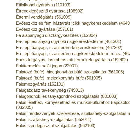
Etilalkohol gyártása (110103)
Étrendkiegészítő gyártása (108902)
Éttermi vendéglátás (561009)
Evőeszköz és fém háztartási cikk nagykereskedelem (4649
Evőeszköz gyártása (257101)
Fa alapanyagú dísztárgykészítés (162904)
Fa-, építési anyag ügynöki nagykereskedelme (461301)
Fa-, építőanyag-, szaniteráru-külkereskedelem (467302)
Fa-, építőanyag-, szaniteráru-nagykereskedelem m.n.s. (46
Faesztergályos, faszobrászati termékek gyártása (162902)
Fakitermelés saját jogon (22001)
Falatozó (büfé), hidegkonyhás büfé szolgáltatás (561006)
Falatozó (büfé), melegkonyhás büfé (561005)
Falemezgyártás (162101)
Falugazdász tevékenység (749013)
Falugondnoki és tanyagondnoki szolgáltatás (881003)
Falusi élethez, környezethez és munkakultúrához kapcso
(932905)
Falusi rendezvények szervezése, szálláshely-szolgáltatás n
Falusi szálláshely-szolgáltatás (552011)
Falusi vendégasztal szolgáltatás (562103)