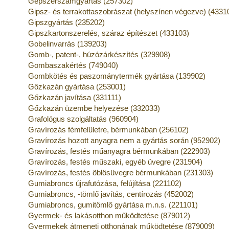
Gépszerszámgyártás (257302)
Gipsz- és terrakottaszobrászat (helyszínen végezve) (4331
Gipszgyártás (235202)
Gipszkartonszerelés, száraz építészet (433103)
Gobelinvarrás (139203)
Gomb-, patent-, húzózárkészítés (329908)
Gombaszakértés (749040)
Gombkötés és paszománytermék gyártása (139902)
Gőzkazán gyártása (253001)
Gőzkazán javítása (331111)
Gőzkazán üzembe helyezése (332033)
Grafológus szolgáltatás (960904)
Gravírozás fémfelületre, bérmunkában (256102)
Gravírozás hozott anyagra nem a gyártás során (952902)
Gravírozás, festés műanyagra bérmunkában (222903)
Gravírozás, festés műszaki, egyéb üvegre (231904)
Gravírozás, festés öblösüvegre bérmunkában (231303)
Gumiabroncs újrafutózása, felújítása (221102)
Gumiabroncs, -tömlő javítás, centírozás (452002)
Gumiabroncs, gumitömlő gyártása m.n.s. (221101)
Gyermek- és lakásotthon működtetése (879012)
Gyermekek átmeneti otthonának működtetése (879009)