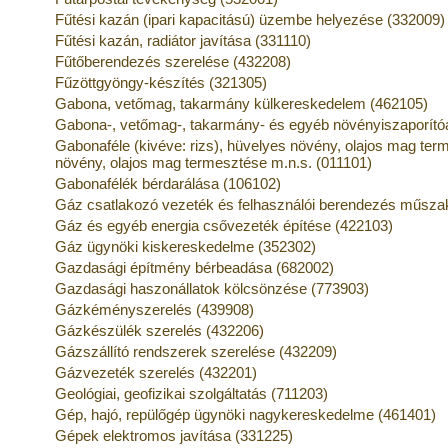
Fűtési kazán (ipari kapacitású) üzembe helyezése (332009)
Fűtési kazán, radiátor javítása (331110)
Fűtőberendezés szerelése (432208)
Fűzöttgyöngy-készítés (321305)
Gabona, vetőmag, takarmány külkereskedelem (462105)
Gabona-, vetőmag-, takarmány- és egyéb növényiszaporít
Gabonaféle (kivéve: rizs), hüvelyes növény, olajos mag ter
növény, olajos mag termesztése m.n.s. (011101)
Gabonafélék bérdarálása (106102)
Gáz csatlakozó vezeték és felhasználói berendezés műszaki
Gáz és egyéb energia csővezeték építése (422103)
Gáz ügynöki kiskereskedelme (352302)
Gazdasági építmény bérbeadása (682002)
Gazdasági haszonállatok kölcsönzése (773903)
Gázkéményszerelés (439908)
Gázkészülék szerelés (432206)
Gázszállító rendszerek szerelése (432209)
Gázvezeték szerelés (432201)
Geológiai, geofizikai szolgáltatás (711203)
Gép, hajó, repülőgép ügynöki nagykereskedelme (461401)
Gépek elektromos javítása (331225)