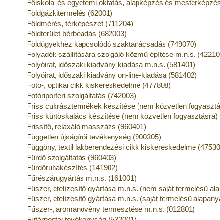
Főiskolai és egyetemi oktatás, alapképzés és mesterképzé
Földgázkitermelés (62001)
Földmérés, térképészet (711204)
Földterület bérbeadás (682003)
Földügyekhez kapcsolódó szaktanácsadás (749070)
Folyadék szállítására szolgáló közmű építése m.n.s. (42210
Folyóirat, időszaki kiadvány kiadása m.n.s. (581401)
Folyóirat, időszaki kiadvány on-line-kiadása (581402)
Fotó-, optikai cikk kiskereskedelme (477808)
Fotóriporteri szolgáltatás (742003)
Friss cukrásztermékek készítése (nem közvetlen fogyasztá
Friss kürtöskalács készítése (nem közvetlen fogyasztásra)
Frissítő, relaxáló masszázs (960401)
Független újságírói tevékenység (900305)
Függöny, textil lakberendezési cikk kiskereskedelme (47530
Fürdő szolgáltatás (960403)
Fürdőruhakészítés (141902)
Fűrészárugyártás m.n.s. (161001)
Fűszer, ételízesítő gyártása m.n.s. (nem saját termelésű al
Fűszer, ételízesítő gyártása m.n.s. (saját termelésű alapan
Fűszer-, aromanövény termesztése m.n.s. (012801)
Futárpostai tevékenység (532001)