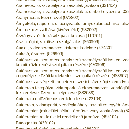
Áramelosztó, -szabályozó készülék javítása (331404)
Áramelosztó, -szabályozó készülék üzembe helyezése (33
Aranymosás kézi erővel (072902)
Árnyékoló, napellenző, ponyvatető, árnyékolástechnika felsz
Áru házhozszállítása (kivéve étel) (532002)
Ásványvíz és forrásvíz palackozása (110701)
Asztrológiai, spiritiszta szolgáltatás (960906)
Audio-, videoberendezés kiskereskedelme (474301)
Aukció, árverés (829903)
Autóbusszal nem menetrendszerű személyszállításként végz
közúti közlekedési szolgáltató részére (493906)
Autóbusszal nem menetrendszerű személyszállításként vég
engedélyes közúti közlekedési szolgáltató részére (493907)
Autóbusszal végzett menetrend szerinti távolsági személysz
Automata tekepálya, vidámparki játékberendezés, vendéglátó
felszerelése, üzembe helyezése (332038)
Automata öntözőrendszer telepítése (422104)
Automata, vidámparki, vendéglátóhelyi asztali és egyéb társ
Autómentés (rakfelület nélküli járművel vagy vontatással) (
Autómentés rakfelülettel rendelkező járművel (494104)
Bádogozás (439102)
Bányászati, építőipari gép gyártása (289201)