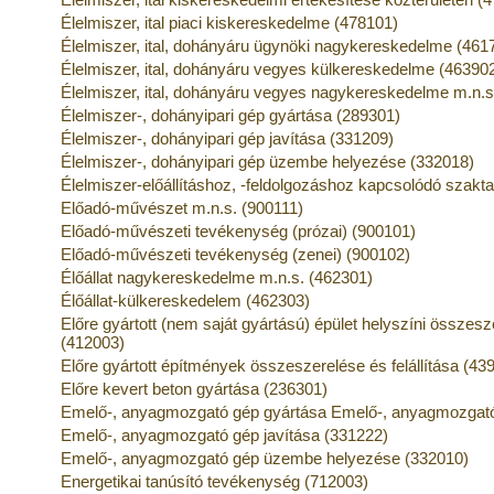
Élelmiszer, ital piaci kiskereskedelme (478101)
Élelmiszer, ital, dohányáru ügynöki nagykereskedelme (461
Élelmiszer, ital, dohányáru vegyes külkereskedelme (46390
Élelmiszer, ital, dohányáru vegyes nagykereskedelme m.n.s
Élelmiszer-, dohányipari gép gyártása (289301)
Élelmiszer-, dohányipari gép javítása (331209)
Élelmiszer-, dohányipari gép üzembe helyezése (332018)
Élelmiszer-előállításhoz, -feldolgozáshoz kapcsolódó szak
Előadó-művészet m.n.s. (900111)
Előadó-művészeti tevékenység (prózai) (900101)
Előadó-művészeti tevékenység (zenei) (900102)
Élőállat nagykereskedelme m.n.s. (462301)
Élőállat-külkereskedelem (462303)
Előre gyártott (nem saját gyártású) épület helyszíni összesze
(412003)
Előre gyártott építmények összeszerelése és felállítása (43
Előre kevert beton gyártása (236301)
Emelő-, anyagmozgató gép gyártása Emelő-, anyagmozgató
Emelő-, anyagmozgató gép javítása (331222)
Emelő-, anyagmozgató gép üzembe helyezése (332010)
Energetikai tanúsító tevékenység (712003)