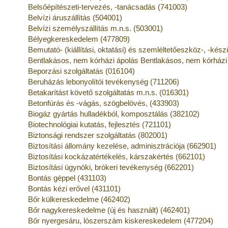
Belsőépítészeti-tervezés, -tanácsadás (741003)
Belvízi áruszállítás (504001)
Belvízi személyszállítás m.n.s. (503001)
Bélyegkereskedelem (477809)
Bemutató- (kiállítási, oktatási) és szemléltetőeszköz-, -kés
Bentlakásos, nem kórházi ápolás Bentlakásos, nem kórházi
Beporzási szolgáltatás (016104)
Beruházás lebonyolítói tevékenység (711206)
Betakarítást követő szolgáltatás m.n.s. (016301)
Betonfúrás és -vágás, szögbelövés, (433903)
Biogáz gyártás hulladékból, komposztálás (382102)
Biotechnológiai kutatás, fejlesztés (721101)
Biztonsági rendszer szolgáltatás (802001)
Biztosítási állomány kezelése, adminisztrációja (662901)
Biztosítási kockázatértékelés, kárszakértés (662101)
Biztosítási ügynöki, brókeri tevékenység (662201)
Bontás géppel (431103)
Bontás kézi erővel (431101)
Bőr külkereskedelme (462402)
Bőr nagykereskedelme (új és használt) (462401)
Bőr nyergesáru, lószerszám kiskereskedelem (477204)