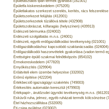
Épületasztalos-ipari termék gyártása (162301)
Épületfa kiskereskedelem (475205)
Épületlakatos szerkezet szerelés, kerítés, rács felszerelés
Épületszerkezet felújítás (412001)
Épületszerkezetek tűzállóvá tétele (432908)
Épületszobrászat, kőfaragás (helyszínen) (439913)
Erdészeti bérmunka (024002)
Erdészeti szolgáltatás m.n.s. (24001)
Erdészeti, egyéb erdőgazdálkodási tevékenység (021001)
Erdőgazdálkodáshoz kapcsolódó szaktanácsadás (024004)
Erdőgazdálkodói haszonvételek gyakorlása (vadon termő eg
Érettségire épülő szakmai felnőttképzés (854102)
Érmekereskedelem (477820)
Ernyőkészítés (329904)
Erőátviteli elem üzembe helyezése (332002)
Erőmű építése (422204)
Értékbecslő igazságügyi szakértés (749003)
Értékesítés automatán keresztül (479903)
Értékpapír-, árutőzsdei ügynöki tevékenység m.n.s. (661201
Esküvői ruha, jelmez, egyéb ruházati termék kölcsönzése (
Étel házhozszállítása (532005)
Éti csiga gyűjtése (023002)