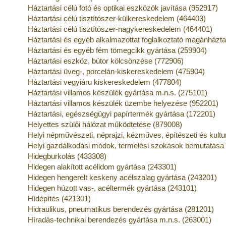
Háztartási célú fotó és optikai eszközök javítása (952917)
Háztartási célú tisztítószer-külkereskedelem (464403)
Háztartási célú tisztítószer-nagykereskedelem (464401)
Háztartási és egyéb alkalmazottat foglalkoztató magánház
Háztartási és egyéb fém tömegcikk gyártása (259904)
Háztartási eszköz, bútor kölcsönzése (772906)
Háztartási üveg-, porcelán-kiskereskedelem (475904)
Háztartási vegyiáru kiskereskedelem (477804)
Háztartási villamos készülék gyártása m.n.s. (275101)
Háztartási villamos készülék üzembe helyezése (952201)
Háztartási, egészségügyi papírtermék gyártása (172201)
Helyettes szülői hálózat működtetése (879008)
Helyi népművészeti, néprajzi, kézműves, építészeti és kult
Helyi gazdálkodási módok, termelési szokások bemutatása
Hidegburkolás (433308)
Hidegen alakított acélidom gyártása (243301)
Hidegen hengerelt keskeny acélszalag gyártása (243201)
Hidegen húzott vas-, acéltermék gyártása (243101)
Hídépítés (421301)
Hidraulikus, pneumatikus berendezés gyártása (281201)
Híradás-technikai berendezés gyártása m.n.s. (263001)