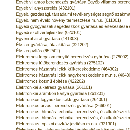
Egyéb villamos berendezés gyártása Egyéb villamos berend
Egyéb villanyszerelés (432101)
Egyéb, gazdasági, társadalmi tevékenységet segítő szakmai
Egyéb, nem évelő növény termesztése m.n.s. (011901)
Egyedi gyógyászati segédeszköz gyártása és értékesítése 
Egyedi szoftverfejlesztés (620101)
Egyenruházat gyártása (141303)
Ékszer gyártása, átalakítása (321202)
Ékszerjavítás (952502)
Elektromos forgalomirányító berendezés gyártása (279002)
Elektromos fűtőberendezés gyártása (275102)
Elektromos háztartási cikk külkereskedelme (464302)
Elektromos háztartási cikk nagykereskedelme m.n.s. (4643
Elektromos közmű építése (422202)
Elektronikai alkatrész gyártása (261101)
Elektronikai áramköri kártya gyártása (261201)
Elektronikus fogyasztási cikk gyártása (264001)
Elektronikus orvosi berendezés gyártása (266001)
Elektronikus, híradás-technikai berendezés, és alkatrészei
Elektronikus, híradás-technikai berendezés, és alkatrésze
Elektronikus, optikai eszköz javítása m.n.s. (331301)
Élelmiszer, ital kiskereskedelmi értékesítése közterületen (