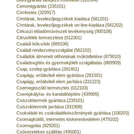
Cementgyártás (235101)
Címfestés (329917)
Címtárak, levelezőjegyzékek kiadása (581201)
Címtárak, levelezőjegyzékek on-line-kiadása (581202)
Cirkuszi előadóművészeti tevékenység (900108)
Citrusfélék termesztése (012301)
Családi bölcsőde (889108)
Családi rendezvényszolgálat (562102)
Családok átmeneti otthonának működtetése (879010)
Családsegítés és gyermekjóléti szolgáltatás (889909)
Csap, szelep gyártása (281401)
Csapágy, erőátviteli elem gyártása (281501)
Csapágy, erőátviteli elem javítása (331223)
Csemegeszőlő termesztés (012103)
Cserépkályha- és kandallóépítés (439905)
Csiszolótermék gyártása (239101)
Csiszolótermék javítása (331908)
Csokoládé és csokoládékészítmények gyártása (108203)
Csomagküldő, internetes kiskereskedelem (479102)
Csomagolás (829201)
Csővezetékes szállítás (495001)