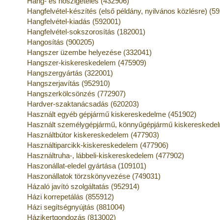
Hang- és hőszigetelés (432906)
Hangfelvétel-készítés (első példány, nyilvános közlésre) (5
Hangfelvétel-kiadás (592001)
Hangfelvétel-sokszorosítás (182001)
Hangosítás (900205)
Hangszer üzembe helyezése (332041)
Hangszer-kiskereskedelem (475909)
Hangszergyártás (322001)
Hangszerjavítás (952910)
Hangszerkölcsönzés (772907)
Hardver-szaktanácsadás (620203)
Használt egyéb gépjármű kiskereskedelme (451902)
Használt személygépjármű, könnyűgépjármű kiskereskede
Használtbútor kiskereskedelem (477903)
Használtiparcikk-kiskereskedelem (477906)
Használtruha-, lábbeli-kiskereskedelem (477902)
Haszonállat-eledel gyártása (109101)
Haszonállatok törzskönyvezése (749031)
Házaló javító szolgáltatás (952914)
Házi korrepetálás (855912)
Házi segítségnyújtás (881004)
Házikertgondozás (813002)