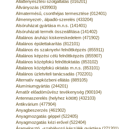
Állattenyésztési szolgáltatás (016201)
Állványozás (439903)
Almatermésű, csonthéjas termesztése (012401)
Álmennyezet-, álpadló-szerelés (433204)
Alsóruházat gyártása m.n.s. (141401)
Alsóruházati termék összeállítása (141402)
Általános áruházi kiskereskedelem (471902)
Általános épülettakarítás (812101)
Általános és szaknyelvi felnőttképzés (855911)
Általános képzési célú felnőttképzés (855907)
Általános középfokú felnőttoktatás (853102)
Általános középfokú oktatás m.n.s. (853101)
Általános üzletviteli tanácsadás (702201)
Alternatív napközbeni ellátás (889105)
Alumíniumgyártás (244201)
Amatőr előadóművész tevékenység (900104)
Antennaszerelés (helyhez kötött) (432103)
Antikvárium (477904)
Anyagbeszerzés (461902)
Anyagmozgatás géppel (522405)
Anyagmozgatás kézi erővel (522404)
Áramelosztó, -szabályozó készülék gyártása (271201)