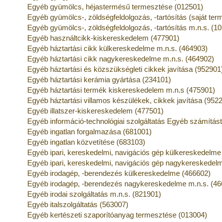
Egyéb gyümölcs, héjastermésű termesztése (012501)
Egyéb gyümölcs-, zöldségfeldolgozás, -tartósítás (saját te
Egyéb gyümölcs-, zöldségfeldolgozás, -tartósítás m.n.s. (1
Egyéb használtcikk-kiskereskedelem (477901)
Egyéb háztartási cikk külkereskedelme m.n.s. (464903)
Egyéb háztartási cikk nagykereskedelme m.n.s. (464902)
Egyéb háztartási és közszükségleti cikkek javítása (952901
Egyéb háztartási kerámia gyártása (234101)
Egyéb háztartási termék kiskereskedelem m.n.s (475901)
Egyéb háztartási villamos készülékek, cikkek javítása (952
Egyéb illatszer-kiskereskedelem (477501)
Egyéb információ-technológiai szolgáltatás Egyéb számítás
Egyéb ingatlan forgalmazása (681001)
Egyéb ingatlan közvetítése (683103)
Egyéb ipari, kereskedelmi, navigációs gép külkereskedelme
Egyéb ipari, kereskedelmi, navigációs gép nagykereskedel
Egyéb irodagép, -berendezés külkereskedelme (466602)
Egyéb irodagép, -berendezés nagykereskedelme m.n.s. (46
Egyéb irodai szolgáltatás m.n.s. (821901)
Egyéb italszolgáltatás (563007)
Egyéb kertészeti szaporítóanyag termesztése (013004)