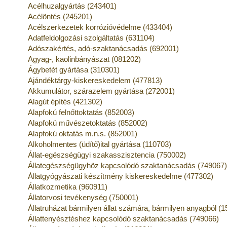
Acélhuzalgyártás (243401)
Acélöntés (245201)
Acélszerkezetek korrózióvédelme (433404)
Adatfeldolgozási szolgáltatás (631104)
Adószakértés, adó-szaktanácsadás (692001)
Agyag-, kaolinbányászat (081202)
Ágybetét gyártása (310301)
Ajándéktárgy-kiskereskedelem (477813)
Akkumulátor, szárazelem gyártása (272001)
Alagút építés (421302)
Alapfokú felnőttoktatás (852003)
Alapfokú művészetoktatás (852002)
Alapfokú oktatás m.n.s. (852001)
Alkoholmentes (üdítő)ital gyártása (110703)
Állat-egészségügyi szakasszisztencia (750002)
Állategészségügyhöz kapcsolódó szaktanácsadás (749067
Állatgyógyászati készítmény kiskereskedelme (477302)
Állatkozmetika (960911)
Állatorvosi tevékenység (750001)
Állatruházat bármilyen állat számára, bármilyen anyagból (
Állattenyésztéshez kapcsolódó szaktanácsadás (749066)