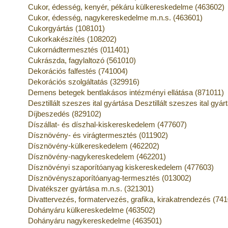
Cukor, édesség, kenyér, pékáru külkereskedelme (463602)
Cukor, édesség, nagykereskedelme m.n.s. (463601)
Cukorgyártás (108101)
Cukorkakészítés (108202)
Cukornádtermesztés (011401)
Cukrászda, fagylaltozó (561010)
Dekorációs falfestés (741004)
Dekorációs szolgáltatás (329916)
Demens betegek bentlakásos intézményi ellátása (871011)
Desztillált szeszes ital gyártása Desztillált szeszes ital gyá
Díjbeszedés (829102)
Díszállat- és díszhal-kiskereskedelem (477607)
Dísznövény- és virágtermesztés (011902)
Dísznövény-külkereskedelem (462202)
Dísznövény-nagykereskedelem (462201)
Dísznövényi szaporítóanyag kiskereskedelem (477603)
Dísznövényszaporítóanyag-termesztés (013002)
Divatékszer gyártása m.n.s. (321301)
Divattervezés, formatervezés, grafika, kirakatrendezés (74
Dohányáru külkereskedelme (463502)
Dohányáru nagykereskedelme (463501)