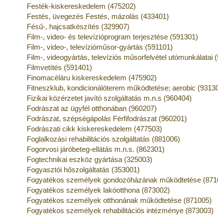
Festék-kiskereskedelem (475202)
Festés, üvegezés Festés, mázolás (433401)
Fésű-, hajcsatkészítés (329907)
Film-, video- és televízióprogram terjesztése (591301)
Film-, video-, televízióműsor-gyártás (591101)
Film-, videogyártás, televíziós műsorfelvétel utómunkálatai 
Filmvetítés (591401)
Finomacéláru kiskereskedelem (475902)
Fitneszklub, kondicionálóterem működtetése; aerobic (9313
Fizikai közérzetet javító szolgáltatás m.n.s (960404)
Fodrászat az ügyfél otthonában (960207)
Fodrászat, szépségápolás Férfifodrászat (960201)
Fodrászati cikk kiskereskedelem (477503)
Foglalkozási rehabilitációs szolgáltatás (881006)
Fogorvosi járóbeteg-ellátás m.n.s. (862301)
Fogtechnikai eszköz gyártása (325003)
Fogyasztói hőszolgáltatás (353001)
Fogyatékos személyek gondozóházának működtetése (871
Fogyatékos személyek lakóotthona (873002)
Fogyatékos személyek otthonának működtetése (871005)
Fogyatékos személyek rehabilitációs intézménye (873003)