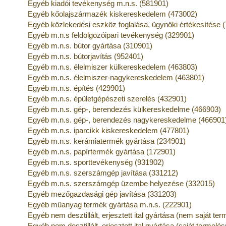
Egyéb kiadói tevékenység m.n.s. (581901)
Egyéb kőolajszármazék kiskereskedelem (473002)
Egyéb közlekedési eszköz foglalása, ügynöki értékesítése 
Egyéb m.n.s feldolgozóipari tevékenység (329901)
Egyéb m.n.s. bútor gyártása (310901)
Egyéb m.n.s. bútorjavítás (952401)
Egyéb m.n.s. élelmiszer külkereskedelem (463803)
Egyéb m.n.s. élelmiszer-nagykereskedelem (463801)
Egyéb m.n.s. építés (429901)
Egyéb m.n.s. épületgépészeti szerelés (432901)
Egyéb m.n.s. gép-, berendezés külkereskedelme (466903)
Egyéb m.n.s. gép-, berendezés nagykereskedelme (466901
Egyéb m.n.s. iparcikk kiskereskedelem (477801)
Egyéb m.n.s. kerámiatermék gyártása (234901)
Egyéb m.n.s. papírtermék gyártása (172901)
Egyéb m.n.s. sporttevékenység (931902)
Egyéb m.n.s. szerszámgép javítása (331212)
Egyéb m.n.s. szerszámgép üzembe helyezése (332015)
Egyéb mezőgazdasági gép javítása (331203)
Egyéb műanyag termék gyártása m.n.s. (222901)
Egyéb nem desztillált, erjesztett ital gyártása (nem saját t
Egyéb nem desztillált, erjesztett ital gyártása (saját termel