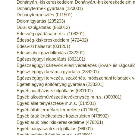
Dohányáru-kiskereskedelem Dohányáru-kiskereskedelem m
Dohánytermék gyártása (120001)
Dohánytermesztés (011501)
Dolomitgyártás (235203)
Dúlai szolgáltatás (869012)
Édesség gyártása m.n.s. (108201)
Édesség-kiskereskedelem (472402)
Édesvízi halászat (031201)
Édesvízihal-gazdálkodás (032201)
Egészségügyi alapellátás (862101)
Egészségügyi kártevők elleni védekezés (rovar- és rágcsáló
Egészségügyi kerámia gyártása (234201)
Egészségügyi tervezés, szakértés, módszertani feladatok 
Égetett agyag építőanyag gyártása (233201)
Egyéb adatbázis-szolgáltatás (631101)
Egyéb alkotóművészeti tevékenység m.n.s. (900301)
Egyéb állat tenyésztése m.n.s. (014901)
Egyéb állati termékek termelése (014904)
Egyéb áruk értékesítése közterületen (478902)
Egyéb áruk piaci kiskereskedelme (478901)
Egyéb bányászati szolgáltatás (99001)
Egyéb befejező építés m.n.s. (433901)