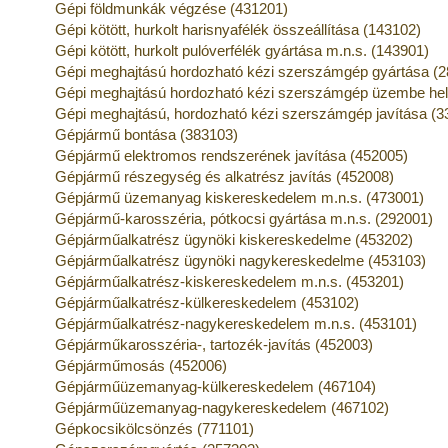
Gépi földmunkák végzése (431201)
Gépi kötött, hurkolt harisnyafélék összeállítása (143102)
Gépi kötött, hurkolt pulóverfélék gyártása m.n.s. (143901)
Gépi meghajtású hordozható kézi szerszámgép gyártása (
Gépi meghajtású hordozható kézi szerszámgép üzembe he
Gépi meghajtású, hordozható kézi szerszámgép javítása (3
Gépjármű bontása (383103)
Gépjármű elektromos rendszerének javítása (452005)
Gépjármű részegység és alkatrész javítás (452008)
Gépjármű üzemanyag kiskereskedelem m.n.s. (473001)
Gépjármű-karosszéria, pótkocsi gyártása m.n.s. (292001)
Gépjárműalkatrész ügynöki kiskereskedelme (453202)
Gépjárműalkatrész ügynöki nagykereskedelme (453103)
Gépjárműalkatrész-kiskereskedelem m.n.s. (453201)
Gépjárműalkatrész-külkereskedelem (453102)
Gépjárműalkatrész-nagykereskedelem m.n.s. (453101)
Gépjárműkarosszéria-, tartozék-javítás (452003)
Gépjárműmosás (452006)
Gépjárműüzemanyag-külkereskedelem (467104)
Gépjárműüzemanyag-nagykereskedelem (467102)
Gépkocsikölcsönzés (771101)