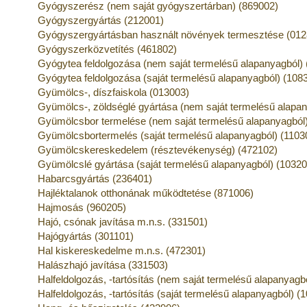
Gyógyszerész (nem saját gyógyszertárban) (869002)
Gyógyszergyártás (212001)
Gyógyszergyártásban használt növények termesztése (012
Gyógyszerközvetítés (461802)
Gyógytea feldolgozása (nem saját termelésű alapanyagból)
Gyógytea feldolgozása (saját termelésű alapanyagból) (108
Gyümölcs-, díszfaiskola (013003)
Gyümölcs-, zöldséglé gyártása (nem saját termelésű alapan
Gyümölcsbor termelése (nem saját termelésű alapanyagból)
Gyümölcsbortermelés (saját termelésű alapanyagból) (1103
Gyümölcskereskedelem (résztevékenység) (472102)
Gyümölcslé gyártása (saját termelésű alapanyagból) (10320
Habarcsgyártás (236401)
Hajléktalanok otthonának működtetése (871006)
Hajmosás (960205)
Hajó, csónak javítása m.n.s. (331501)
Hajógyártás (301101)
Hal kiskereskedelme m.n.s. (472301)
Halászhajó javítása (331503)
Halfeldolgozás, -tartósítás (nem saját termelésű alapanyagb
Halfeldolgozás, -tartósítás (saját termelésű alapanyagból) (