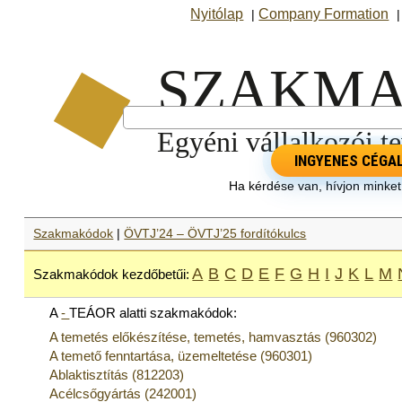
Nyitólap
Company Formation
|
INGYENES CÉGA
Ha kérdése van, hívjon minke
Szakmakódok
|
ÖVTJ’24 – ÖVTJ’25 fordítókulcs
A
B
C
D
E
F
G
H
I
J
K
L
M
Szakmakódok kezdőbetűi:
A
-
TEÁOR alatti szakmakódok:
A temetés előkészítése, temetés, hamvasztás (960302)
A temető fenntartása, üzemeltetése (960301)
Ablaktisztítás (812203)
Acélcsőgyártás (242001)