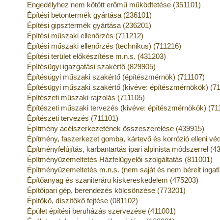
Engedélyhez nem kötött erőmű működtetése (351101)
Építési betontermék gyártása (236101)
Építési gipsztermék gyártása (236201)
Építési műszaki ellenőrzés (711212)
Építési műszaki ellenőrzés (technikus) (711216)
Építési terület előkészítése m.n.s. (431203)
Építésügyi igazgatási szakértő (829905)
Építésügyi műszaki szakértő (építészmérnök) (711107)
Építésügyi műszaki szakértő (kivéve: építészmérnökök) (7
Építészeti műszaki rajzolás (711105)
Építészeti műszaki tervezés (kivéve: építészmérnökök) (71
Építészeti tervezés (711101)
Építmény acélszerkezetének összeszerelése (439915)
Építmény, faszerkezet gomba, kártevő és korrózió elleni v
Építményfelújítás, karbantartás ipari alpinista módszerrel (4
Építményüzemeltetés Házfelügyelői szolgáltatás (811001)
Építményüzemeltetés m.n.s. (nem saját és nem bérelt ingat
Építőanyag és szaniteráru kiskereskedelem (475203)
Építőipari gép, berendezés kölcsönzése (773201)
Építőkő, díszítőkő fejtése (081102)
Épület építési beruházás szervezése (411001)