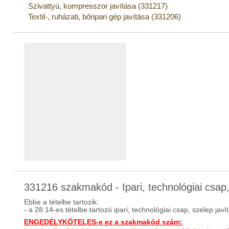
Szivattyú, kompresszor javítása (331217)
Textil-, ruházati, bőripari gép javítása (331206)
331216 szakmakód - Ipari, technológiai csap,
Ebbe a tételbe tartozik:
- a 28.14-es tételbe tartozó ipari, technológiai csap, szelep jav
ENGEDÉLYKÖTELES-e ez a szakmakód szám: