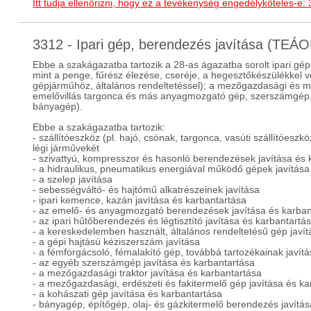
Itt tudja ellenőrizni, hogy ez a tevékenység engedélyköteles-e:
3312 - Ipari gép, berendezés javítása (TEÁ
Ebbe a szakágazatba tartozik a 28-as ágazatba sorolt ipari gé
mint a penge, fűrész élezése, cseréje, a hegesztőkészülékkel vég
gépjárműhöz, általános rendeltetéssel); a mezőgazdasági és m
emelővillás targonca és más anyagmozgató gép, szerszámgép,
bányagép).
Ebbe a szakágazatba tartozik:
- szállítóeszköz (pl. hajó, csónak, targonca, vasúti szállítóeszk
légi járművekét
- szivattyú, kompresszor és hasonló berendezések javítása és 
- a hidraulikus, pneumatikus energiával működő gépek javítása
- a szelep javítása
- sebességváltó- és hajtómű alkatrészeinek javítása
- ipari kemence, kazán javítása és karbantartása
- az emelő- és anyagmozgató berendezések javítása és karban
- az ipari hűtőberendezés és légtisztító javítása és karbantartá
- a kereskedelemben használt, általános rendeltetésű gép javí
- a gépi hajtású kéziszerszám javítása
- a fémforgácsoló, fémalakító gép, továbbá tartozékainak javít
- az egyéb szerszámgép javítása és karbantartása
- a mezőgazdasági traktor javítása és karbantartása
- a mezőgazdasági, erdészeti és fakitermelő gép javítása és k
- a kohászati gép javítása és karbantartása
- bányagép, építőgép, olaj- és gázkitermelő berendezés javítá