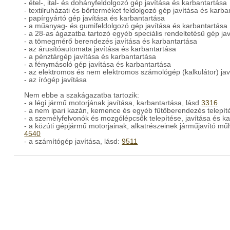
- étel-, ital- és dohányfeldolgozó gép javítása és karbantartása
- textilruházati és bőrterméket feldolgozó gép javítása és karba
- papírgyártó gép javítása és karbantartása
- a műanyag- és gumifeldolgozó gép javítása és karbantartása
- a 28-as ágazatba tartozó egyéb speciális rendeltetésű gép ja
- a tömegmérő berendezés javítása és karbantartása
- az árusítóautomata javítása és karbantartása
- a pénztárgép javítása és karbantartása
- a fénymásoló gép javítása és karbantartása
- az elektromos és nem elektromos számológép (kalkulátor) jav
- az írógép javítása
Nem ebbe a szakágazatba tartozik:
- a légi jármű motorjának javítása, karbantartása, lásd
3316
- a nem ipari kazán, kemence és egyéb fűtőberendezés telepíté
- a személyfelvonók és mozgólépcsők telepítése, javítása és ka
- a közúti gépjármű motorjainak, alkatrészeinek járműjavító műhe
4540
- a számítógép javítása, lásd:
9511