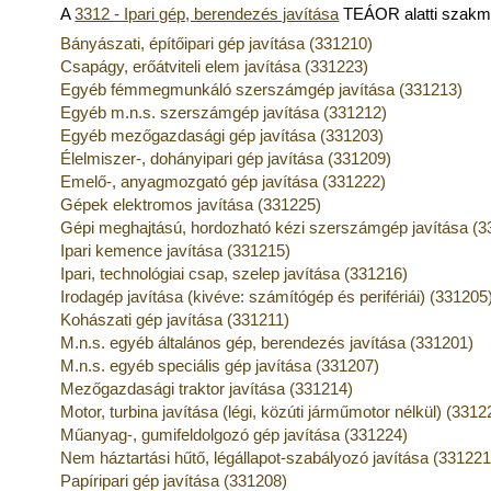
A
3312 - Ipari gép, berendezés javítása
TEÁOR alatti szakm
Bányászati, építőipari gép javítása (331210)
Csapágy, erőátviteli elem javítása (331223)
Egyéb fémmegmunkáló szerszámgép javítása (331213)
Egyéb m.n.s. szerszámgép javítása (331212)
Egyéb mezőgazdasági gép javítása (331203)
Élelmiszer-, dohányipari gép javítása (331209)
Emelő-, anyagmozgató gép javítása (331222)
Gépek elektromos javítása (331225)
Gépi meghajtású, hordozható kézi szerszámgép javítása (3
Ipari kemence javítása (331215)
Ipari, technológiai csap, szelep javítása (331216)
Irodagép javítása (kivéve: számítógép és perifériái) (331205
Kohászati gép javítása (331211)
M.n.s. egyéb általános gép, berendezés javítása (331201)
M.n.s. egyéb speciális gép javítása (331207)
Mezőgazdasági traktor javítása (331214)
Motor, turbina javítása (légi, közúti járműmotor nélkül) (3312
Műanyag-, gumifeldolgozó gép javítása (331224)
Nem háztartási hűtő, légállapot-szabályozó javítása (331221
Papíripari gép javítása (331208)