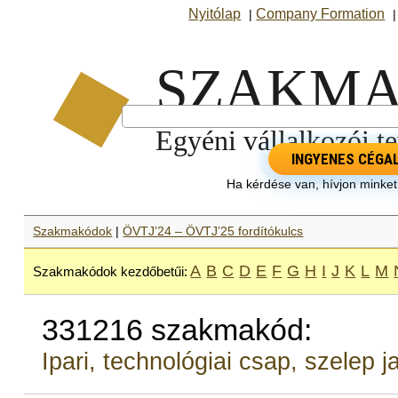
Nyitólap
Company Formation
|
INGYENES CÉGA
Ha kérdése van, hívjon minke
Szakmakódok
|
ÖVTJ’24 – ÖVTJ’25 fordítókulcs
A
B
C
D
E
F
G
H
I
J
K
L
M
Szakmakódok kezdőbetűi:
331216 szakmakód:
Ipari, technológiai csap, szelep j