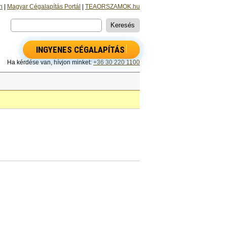
n
|
Magyar Cégalapítás Portál
|
TEAORSZAMOK.hu
INGYENES CÉGALAPÍTÁS
Ha kérdése van, hívjon minket:
+36 30 220 1100