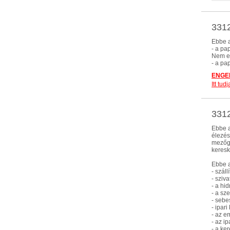
3312
Ebbe a
- a pa
Nem eb
- a pa
ENGED
Itt tu
3312
Ebbe a
élezés
mezőga
keresk
Ebbe a
- szál
- sziv
- a hi
- a sz
- sebe
- ipar
- az e
- az i
- a ke