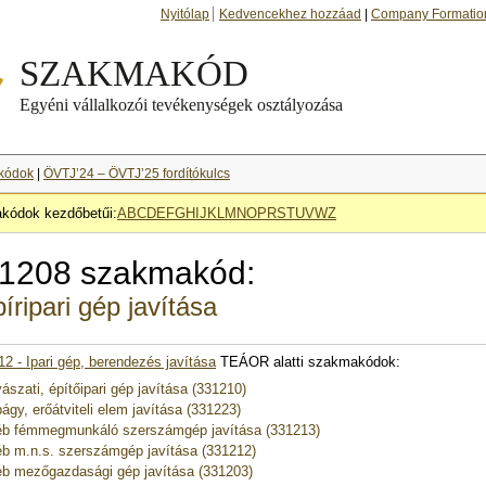
Nyitólap
Kedvencekhez hozzáad
|
Company Formatio
kódok
|
ÖVTJ’24 – ÖVTJ’25 fordítókulcs
kódok kezdőbetűi:
A
B
C
D
E
F
G
H
I
J
K
L
M
N
O
P
R
S
T
U
V
W
Z
1208 szakmakód:
íripari gép javítása
12 - Ipari gép, berendezés javítása
TEÁOR alatti szakmakódok:
ászati, építőipari gép javítása (331210)
ágy, erőátviteli elem javítása (331223)
b fémmegmunkáló szerszámgép javítása (331213)
b m.n.s. szerszámgép javítása (331212)
b mezőgazdasági gép javítása (331203)