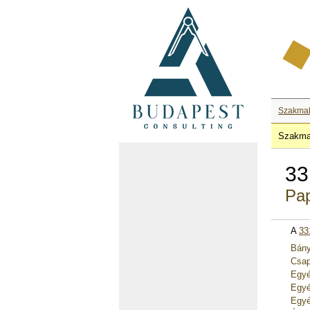
Szakma
Szakma
33
Pap
A
33
Bány
Csap
Egyé
Egyé
Egyé