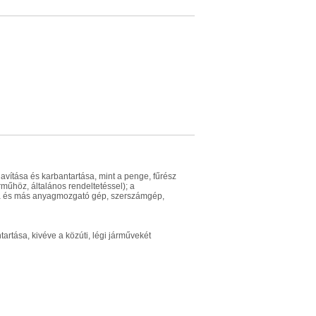
avítása és karbantartása, mint a penge, fűrész
rműhöz, általános rendeltetéssel); a
ca és más anyagmozgató gép, szerszámgép,
ntartása, kivéve a közúti, légi járművekét