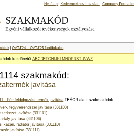
Nyitólap
Kedvencekhez hozzáad
|
Company Formatio
kódok
|
ÖVTJ’24 – ÖVTJ’25 fordítókulcs
kódok kezdőbetűi:
A
B
C
D
E
F
G
H
I
J
K
L
M
N
O
P
R
S
T
U
V
W
Z
1114 szakmakód:
altermék javítása
11 - Fémfeldolgozási termék javítása
TEÁOR alatti szakmakódok:
ver-, fegyverrendszer javítása (331103)
zerkezet javítása (331101)
artály javítása (331106)
si kazán, radiátor javítása (331110)
azán javítása (331111)