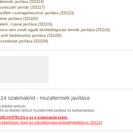
ltermék javítása (331114)
szerszám javítás (331117)
yűfém csomagolóeszköz javítása (331113)
éner javítása (331102)
elem, csavar javítása (331115)
ová nem sorolt egyéb fémfeldolgozási termék javítása (331116)
 acél tárolóeszköz javítása (331105)
 -szerkezet javítása (331104)
14 szakmakód - Huzaltermék javítása
 tételbe tartozik:
.93-as tételbe tartozó huzaltermék javítása és karbantartása
ÉLYKÖTELES-e ez a szakmakód szám:
dja ellenőrizni, hogy ez a tevékenység engedélyköteles-e: 331114