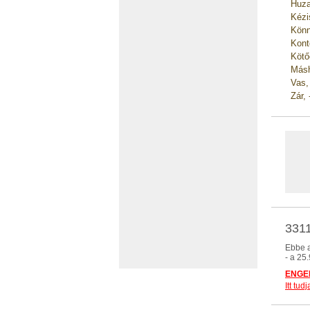
Huza
Kézi
Könn
Kont
Kötő
Másh
Vas,
Zár,
3311
Ebbe a
- a 25
ENGED
Itt tu