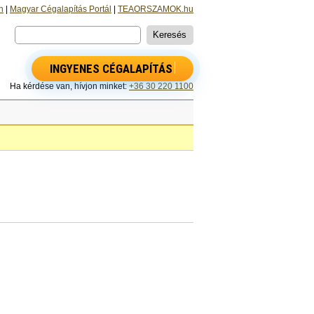
n
|
Magyar Cégalapítás Portál
|
TEAORSZAMOK.hu
INGYENES CÉGALAPÍTÁS
Ha kérdése van, hívjon minket:
+36 30 220 1100