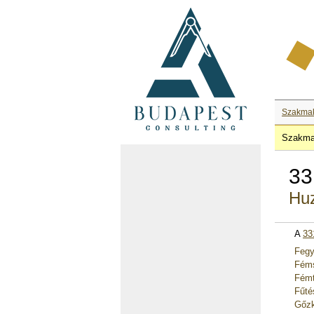
Szakma
Szakma
33
Huz
A
33
Fegy
Féms
Fémt
Fűté
Gőzk