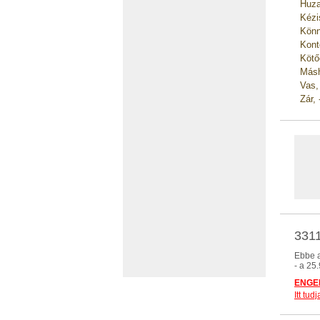
Huza
Kézi
Könn
Kont
Kötő
Másh
Vas,
Zár,
3311
Ebbe a
- a 25
ENGED
Itt tu