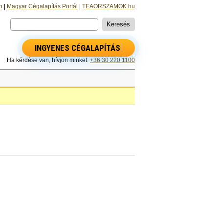
n
|
Magyar Cégalapítás Portál
|
TEAORSZAMOK.hu
INGYENES CÉGALAPÍTÁS
Ha kérdése van, hívjon minket:
+36 30 220 1100