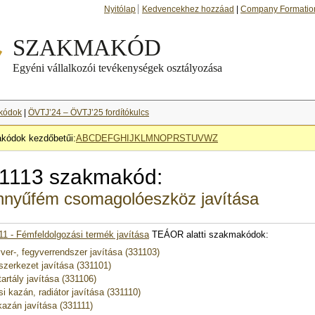
Nyitólap
Kedvencekhez hozzáad
|
Company Formatio
kódok
|
ÖVTJ’24 – ÖVTJ’25 fordítókulcs
kódok kezdőbetűi:
A
B
C
D
E
F
G
H
I
J
K
L
M
N
O
P
R
S
T
U
V
W
Z
1113 szakmakód:
nyűfém csomagolóeszköz javítása
11 - Fémfeldolgozási termék javítása
TEÁOR alatti szakmakódok:
ver-, fegyverrendszer javítása (331103)
zerkezet javítása (331101)
artály javítása (331106)
si kazán, radiátor javítása (331110)
azán javítása (331111)