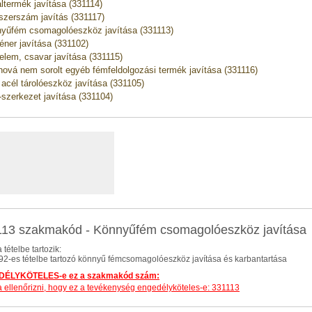
ltermék javítása (331114)
szerszám javítás (331117)
yűfém csomagolóeszköz javítása (331113)
éner javítása (331102)
elem, csavar javítása (331115)
ová nem sorolt egyéb fémfeldolgozási termék javítása (331116)
 acél tárolóeszköz javítása (331105)
 -szerkezet javítása (331104)
13 szakmakód - Könnyűfém csomagolóeszköz javítása
 tételbe tartozik:
.92-es tételbe tartozó könnyű fémcsomagolóeszköz javítása és karbantartása
ÉLYKÖTELES-e ez a szakmakód szám:
dja ellenőrizni, hogy ez a tevékenység engedélyköteles-e: 331113