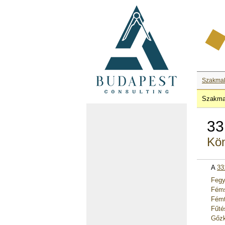
Szakma
Szakma
33
Kön
A
33
Fegy
Féms
Fémt
Fűté
Gőzk