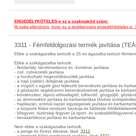
ENGEDÉLYKÖTELES-e ez a szakmakód szám:
Itt tudja ellenőrizni, hogy ez a tevékenység engedélyköteles-e:
3311 - Fémfeldolgozási termék javítása (TE
Ebbe a szakágazatba tartozik a 25-ös ágazatba tartozó fémter
Ebbe a szakágazatba tartozik:
- fémtartály, tárolómedence és -konténer javítása
- cső, csővezeték javítása
- a hordozható hegesztőkészülék javítása
- a hajó (raktér) dobjának javítása
- a vízgőzt s egyéb gőzt fejlesztő berendezés javítása és karba
- a gőzkazán segédüzemi berendezéseinek javítása és karbant
- kondenzátor, tápvíz-előmelegítő, túlhevítő, gőzgyűjtő, gőztáro
- az atomreaktor javítása és karbantartása (kivéve izotópelvála
- hajókazán, erőműi kazán egységeinek javítása és karbantart
- a központi fűtési rendszer kazánja és fűtőteste fűtőfelületeine
- lőfegyver, tüzérségi fegyver (a sport- és szabadidőfegyverrel 
- bevásárlókocsi javítása és karbantartása
Nem ebbe a szakágazatba tartozik:
- a penge és fűrész élezése, lásd:
3312
- a központi fűtési rendszerek javítása, lásd:
4322