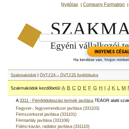
Nyitólap
Company Formation
|
INGYENES CÉGA
Ha kérdése van, hívjon minke
Szakmakódok
|
ÖVTJ’24 – ÖVTJ’25 fordítókulcs
A
B
C
D
E
F
G
H
I
J
K
L
M
Szakmakódok kezdőbetűi:
A
3311 - Fémfeldolgozási termék javítása
TEÁOR alatti sza
Fegyver-, fegyverrendszer javítása (331103)
Fémszerkezet javítása (331101)
Fémtartály javítása (331106)
Fűtési kazán, radiátor javítása (331110)