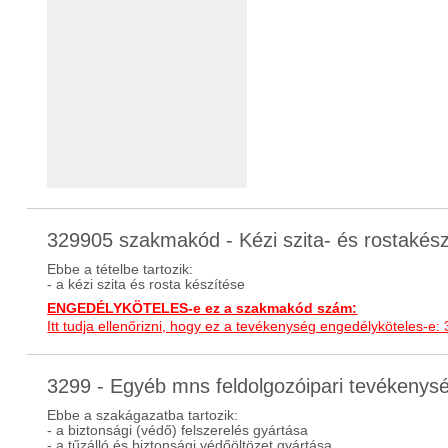
329905 szakmakód - Kézi szita- és rostakész
Ebbe a tételbe tartozik:
- a kézi szita és rosta készítése
ENGEDÉLYKÖTELES-e ez a szakmakód szám:
Itt tudja ellenőrizni, hogy ez a tevékenység engedélyköteles-e:
3299 - Egyéb mns feldolgozóipari tevékeny
Ebbe a szakágazatba tartozik:
- a biztonsági (védő) felszerelés gyártása
- a tűzálló és biztonsági védőöltözet gyártása