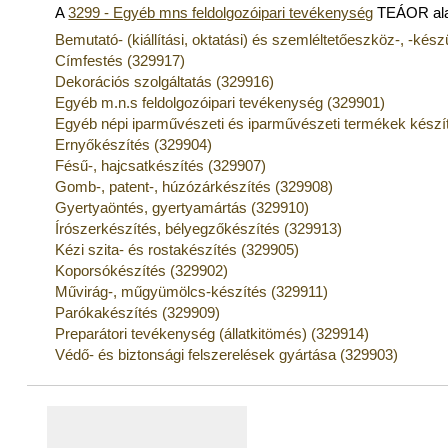
A
3299 - Egyéb mns feldolgozóipari tevékenység
TEÁOR ala
Bemutató- (kiállítási, oktatási) és szemléltetőeszköz-, -kés
Címfestés (329917)
Dekorációs szolgáltatás (329916)
Egyéb m.n.s feldolgozóipari tevékenység (329901)
Egyéb népi iparművészeti és iparművészeti termékek készí
Ernyőkészítés (329904)
Fésű-, hajcsatkészítés (329907)
Gomb-, patent-, húzózárkészítés (329908)
Gyertyaöntés, gyertyamártás (329910)
Írószerkészítés, bélyegzőkészítés (329913)
Kézi szita- és rostakészítés (329905)
Koporsókészítés (329902)
Művirág-, műgyümölcs-készítés (329911)
Parókakészítés (329909)
Preparátori tevékenység (állatkitömés) (329914)
Védő- és biztonsági felszerelések gyártása (329903)