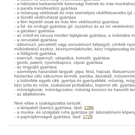
- a hálózatot karbantartók biztonsági övének és más munkához 
- a parafa mentőeszköz gyártása
- a műanyag védősisak és más személyes védőfelszerelés (pl. a
- a tűzoltó védőruházat gyártása
- a fém fejvédő sisak és más fém védőeszköz gyártása
- a fül- és orrdugó gyártása (pl. úszáshoz és az orr védelmére)
- a gázálarc gyártása
- az írótoll és ceruza minden fajtájának gyártása, a működési
- a ceruzabél gyártása
- dátumozó, pecsételő vagy sorszámozó bélyegző, címkék ny
működtetésű eszköz, kézinyomdakészlet, kész írógépszalag é
- a földgömb gyártása
- esernyő, napernyő, sétapálca, botszék, gyártása
- gomb, patent, nyomókapocs, cipzár gyártása
- az öngyújtó gyártása
- személyes használati tárgyak: pipa, fésű, hajcsat, illatsze
háztartási célú vákuumos termék, paróka, álszakáll, műszemöl
- a különféle egyéb cikk: gyertya és gyertyafélék, művirág, 
kézi szita és rosta, szabászati próbabábu, koporsó stb. gyártás
- művirágkosár, művirágcsokor, művirág koszorú és hasonló te
- az állatkitömés
Nem ebbe a szakágazatba tartozik:
- a lámpabél (kanóc) gyártása, lásd:
1396
- a munka- és szolgálati ruha gyártása (pl. laboratóriumi köpen
- a papírújdonságok gyártása, lásd:
1729