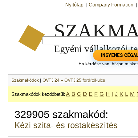
Nyitólap
Company Formation
|
INGYENES CÉGA
Ha kérdése van, hívjon minke
Szakmakódok
|
ÖVTJ’24 – ÖVTJ’25 fordítókulcs
A
B
C
D
E
F
G
H
I
J
K
L
M
Szakmakódok kezdőbetűi:
329905 szakmakód:
Kézi szita- és rostakészítés