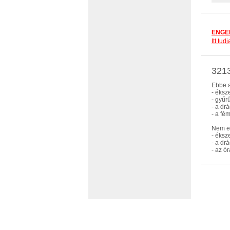
ENGED
Itt tu
3213
Ebbe a
- éksz
- gyűr
- a dr
- a fé
Nem eb
- éksz
- a dr
- az ó