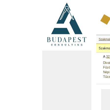
Szakma
Szakma
A
32
Diva
Fűzö
Népi
Tűzz