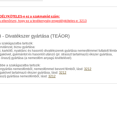
ÉLYKÖTELES-e ez a szakmakód szám:
dja ellenőrizni, hogy ez a tevékenység engedélyköteles-e: 3213
 - Divatékszer gyártása (TEÁOR)
 szakágazatba tartozik:
erutánzat, bizsu gyártása:
ű, karkötő, nyaklánc és hasonló divatékszerek gyártása nemesfémmel futtatott fémbő
ágakövet, gyémántot és hasonlót utánzó (pl. strasszt tartalmazó) ékszer gyártása,
m óraszíj gyártása (a nemesfém anyagú kivételével).
be a szakágazatba tartozik:
ergyártás nemesfémből, nemesfémmel bevont fémből, lásd:
3212
ágakövet tartalmazó ékszer gyártása, lásd:
3212
raszíj gyártása nemesfémből, lásd:
3212