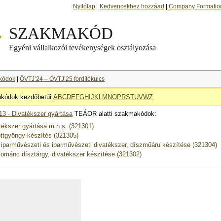
Nyitólap
Kedvencekhez hozzáad
|
Company Formatio
kódok
|
ÖVTJ’24 – ÖVTJ’25 fordítókulcs
kódok kezdőbetűi:
A
B
C
D
E
F
G
H
I
J
K
L
M
N
O
P
R
S
T
U
V
W
Z
13 - Divatékszer gyártása
TEÁOR alatti szakmakódok:
tékszer gyártása m.n.s. (321301)
ttgyöngy-készítés (321305)
 iparművészeti és iparművészeti divatékszer, díszműáru készítése (321304)
ománc dísztárgy, divatékszer készítése (321302)