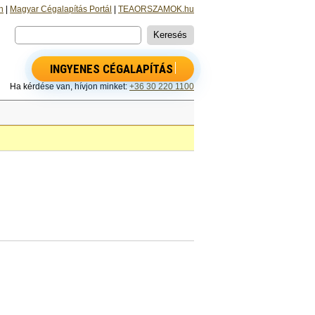
n
|
Magyar Cégalapítás Portál
|
TEAORSZAMOK.hu
INGYENES CÉGALAPÍTÁS
Ha kérdése van, hívjon minket:
+36 30 220 1100