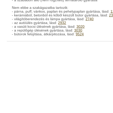
- a szabadon álló (nem rögzített) térhatároló gyártása
Nem ebbe a szakágazatba tartozik:
- párna, puff, vánkos, paplan és pehelypaplan gyártása, lásd:
1
- kerámiából, betonból és kőből készült bútor gyártása, lásd:
2
- világítóberendezés és lámpa gyártása, lásd:
2740
- az autóülés gyártása, lásd:
2932
- a vasúti kocsi ülésének gyártása, lásd:
3020
- a repülőgép ülésének gyártása, lásd:
3030
- bútorok felújítása, átkárpitozása, lásd:
9524