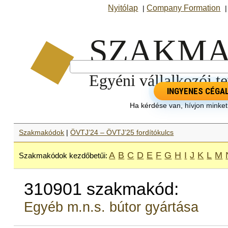
Nyitólap
Company Formation
|
INGYENES CÉGA
Ha kérdése van, hívjon minke
Szakmakódok
|
ÖVTJ’24 – ÖVTJ’25 fordítókulcs
A
B
C
D
E
F
G
H
I
J
K
L
M
Szakmakódok kezdőbetűi:
310901 szakmakód:
Egyéb m.n.s. bútor gyártása