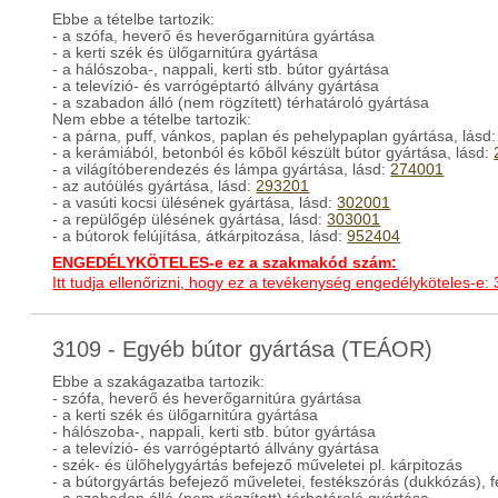
Ebbe a tételbe tartozik:
- a szófa, heverő és heverőgarnitúra gyártása
- a kerti szék és ülőgarnitúra gyártása
- a hálószoba-, nappali, kerti stb. bútor gyártása
- a televízió- és varrógéptartó állvány gyártása
- a szabadon álló (nem rögzített) térhatároló gyártása
Nem ebbe a tételbe tartozik:
- a párna, puff, vánkos, paplan és pehelypaplan gyártása, lásd
- a kerámiából, betonból és kőből készült bútor gyártása, lásd:
- a világítóberendezés és lámpa gyártása, lásd:
274001
- az autóülés gyártása, lásd:
293201
- a vasúti kocsi ülésének gyártása, lásd:
302001
- a repülőgép ülésének gyártása, lásd:
303001
- a bútorok felújítása, átkárpitozása, lásd:
952404
ENGEDÉLYKÖTELES-e ez a szakmakód szám:
Itt tudja ellenőrizni, hogy ez a tevékenység engedélyköteles-e:
3109 - Egyéb bútor gyártása (TEÁOR)
Ebbe a szakágazatba tartozik:
- szófa, heverő és heverőgarnitúra gyártása
- a kerti szék és ülőgarnitúra gyártása
- hálószoba-, nappali, kerti stb. bútor gyártása
- a televízió- és varrógéptartó állvány gyártása
- szék- és ülőhelygyártás befejező műveletei pl. kárpitozás
- a bútorgyártás befejező műveletei, festékszórás (dukkózás), fe