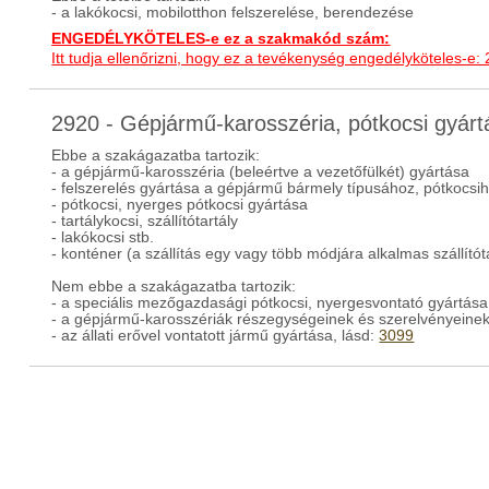
- a lakókocsi, mobilotthon felszerelése, berendezése
ENGEDÉLYKÖTELES-e ez a szakmakód szám:
Itt tudja ellenőrizni, hogy ez a tevékenység engedélyköteles-e:
2920 - Gépjármű-karosszéria, pótkocsi gyá
Ebbe a szakágazatba tartozik:
- a gépjármű-karosszéria (beleértve a vezetőfülkét) gyártása
- felszerelés gyártása a gépjármű bármely típusához, pótkocsi
- pótkocsi, nyerges pótkocsi gyártása
- tartálykocsi, szállítótartály
- lakókocsi stb.
- konténer (a szállítás egy vagy több módjára alkalmas szállítót
Nem ebbe a szakágazatba tartozik:
- a speciális mezőgazdasági pótkocsi, nyergesvontató gyártása
- a gépjármű-karosszériák részegységeinek és szerelvényeinek
- az állati erővel vontatott jármű gyártása, lásd:
3099