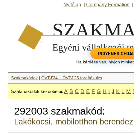
Nyitólap
Company Formation
|
INGYENES CÉGA
Ha kérdése van, hívjon minke
Szakmakódok
|
ÖVTJ’24 – ÖVTJ’25 fordítókulcs
A
B
C
D
E
F
G
H
I
J
K
L
M
Szakmakódok kezdőbetűi:
292003 szakmakód:
Lakókocsi, mobilotthon berendez