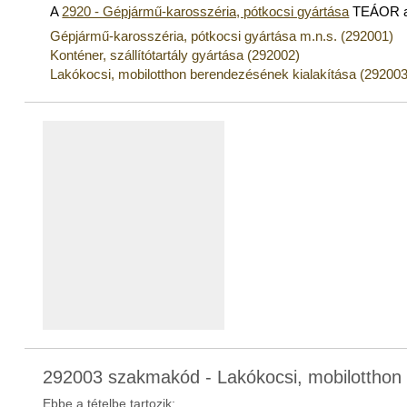
A
2920 - Gépjármű-karosszéria, pótkocsi gyártása
TEÁOR al
Gépjármű-karosszéria, pótkocsi gyártása m.n.s. (292001)
Konténer, szállítótartály gyártása (292002)
Lakókocsi, mobilotthon berendezésének kialakítása (292003
292003 szakmakód - Lakókocsi, mobilotthon 
Ebbe a tételbe tartozik: