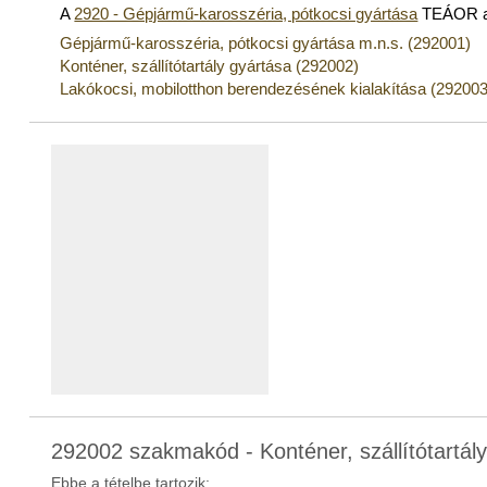
A
2920 - Gépjármű-karosszéria, pótkocsi gyártása
TEÁOR al
Gépjármű-karosszéria, pótkocsi gyártása m.n.s. (292001)
Konténer, szállítótartály gyártása (292002)
Lakókocsi, mobilotthon berendezésének kialakítása (292003
292002 szakmakód - Konténer, szállítótartál
Ebbe a tételbe tartozik: