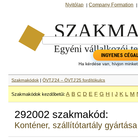
Nyitólap
Company Formation
|
INGYENES CÉGA
Ha kérdése van, hívjon minke
Szakmakódok
|
ÖVTJ’24 – ÖVTJ’25 fordítókulcs
A
B
C
D
E
F
G
H
I
J
K
L
M
Szakmakódok kezdőbetűi:
292002 szakmakód:
Konténer, szállítótartály gyártása