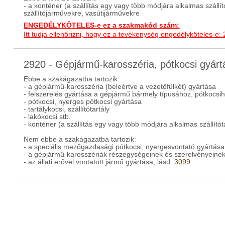
- a konténer (a szállítás egy vagy több módjára alkalmas szállít
szállítójárművekre, vasútijárművekre
ENGEDÉLYKÖTELES-e ez a szakmakód szám:
Itt tudja ellenőrizni, hogy ez a tevékenység engedélyköteles-e:
2920 - Gépjármű-karosszéria, pótkocsi gyá
Ebbe a szakágazatba tartozik:
- a gépjármű-karosszéria (beleértve a vezetőfülkét) gyártása
- felszerelés gyártása a gépjármű bármely típusához, pótkocsi
- pótkocsi, nyerges pótkocsi gyártása
- tartálykocsi, szállítótartály
- lakókocsi stb.
- konténer (a szállítás egy vagy több módjára alkalmas szállítót
Nem ebbe a szakágazatba tartozik:
- a speciális mezőgazdasági pótkocsi, nyergesvontató gyártása
- a gépjármű-karosszériák részegységeinek és szerelvényeinek
- az állati erővel vontatott jármű gyártása, lásd:
3099