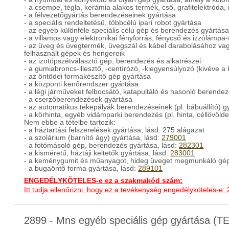
- a csempe, tégla, kerámia alakos termék, cső, grafitelektróda,
- a félvezetőgyártás berendezéseinek gyártása
- a speciális rendeltetésű, többcélú ipari robot gyártása
- az egyéb különféle speciális célú gép és berendezés gyártása
- a villamos vagy elektronikai fényforrás, fénycső és izzólámpa
- az üveg és üvegtermék, üvegszál és kábel darabolásához v
felhasznált gépek és hengereik
- az izotópszétválasztó gép, berendezés és alkatrészei
- a gumiabroncs-illesztő, -centírózó, -kiegyensúlyozó (kivéve 
- az öntödei formakészítő gép gyártása
- a központi kenőrendszer gyártása
- a légi járműveket felbocsátó, katapultáló és hasonló berende
- a cserzőberendezések gyártása
- az automatikus tekepályák berendezéseinek (pl. bábuállító) g
- a körhinta, egyéb vidámparki berendezés (pl. hinta, céllövölde
Nem ebbe a tételbe tartozik:
- a háztartási felszerelések gyártása, lásd: 275 alágazat
- a szolárium (barnító ágy) gyártása, lásd:
279001
- a fotómásoló gép, berendezés gyártása, lásd:
282301
- a kisméretű, háztáji keltetők gyártása, lásd:
283001
- a keménygumit és műanyagot, hideg üveget megmunkáló gép
- a bugaöntő forma gyártása, lásd:
289101
ENGEDÉLYKÖTELES-e ez a szakmakód szám:
Itt tudja ellenőrizni, hogy ez a tevékenység engedélyköteles-e:
2899 - Mns egyéb speciális gép gyártása (