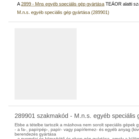
A
2899 - Mns egyéb speciális gép gyártása
TEÁOR alatti s
M.n.s. egyéb speciális gép gyártása (289901)
289901 szakmakód - M.n.s. egyéb speciális 
Ebbe a tételbe tartozik a máshova nem sorolt speciális gépek gy
- a fa-, papírpép-, papír- vagy papírlemez- és egyéb anyag (ki
berendezés gyártása
- a nyomdai és könyvkötő és olyan gép gyártása, amely a kül