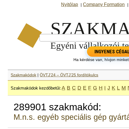
Nyitólap
Company Formation
|
INGYENES CÉGA
Ha kérdése van, hívjon minke
Szakmakódok
|
ÖVTJ’24 – ÖVTJ’25 fordítókulcs
A
B
C
D
E
F
G
H
I
J
K
L
M
Szakmakódok kezdőbetűi:
289901 szakmakód:
M.n.s. egyéb speciális gép gyárt