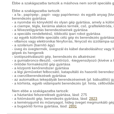
Ebbe a szakágazatba tartozik a máshova nem sorolt speciális 
Ebbe a szakágazatba tartozik:
- a fa-, papírpép-, papír- vagy papírlemez- és egyéb anyag (ki
berendezés gyártása
- a nyomdai és könyvkötő és olyan gép gyártása, amely a kül
- a csempe, tégla, kerámia alakos termék, cső, grafitelektróda,
- a félvezetőgyártás berendezéseinek gyártása
- a speciális rendeltetésű, többcélú ipari robot gyártása
- az egyéb különféle speciális célú gép és berendezés gyártása
- villamos vagy elektronikai fényforrás, fénycső és izzólámpa-s
- a szolárium (barnító ágy)
- üveg és üvegtermék, üvegszál és kábel darabolásához vagy 
gépek és hengereik
- izotópszétválasztó gép, berendezés és alkatrészei
- a gumiabroncs-illesztő, -centírózó, -kiegyensúlyozó (kivéve 
- öntödei formakészítő gép gyártása
- a központi kenőrendszer gyártása
- a légi járműveket felbocsátó, katapultáló és hasonló berende
- a cserzőberendezések gyártása
- az automatikus tekepályák berendezéseinek (pl. bábuállító) g
- a körhinta, egyéb vidámparki berendezés (pl. hinta, céllövölde
Nem ebbe a szakágazatba tartozik:
- a háztartási felszerelések gyártása, lásd: 275
- a fotómásoló gép, berendezés gyártása, lásd:
2823
- a keménygumit és műanyagot, hideg üveget megmunkáló gép
- a bugaöntő forma gyártása, lásd:
2891