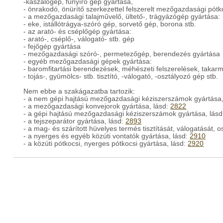
-kaszálógép, fűnyíró gép gyártása,
- önrakodó, önürítő szerkezettel felszerelt mezőgazdasági pót
- a mezőgazdasági talajművelő, ültető-, trágyázógép gyártása:
- eke, istállótrágya-szóró gép, sorvető gép, borona stb.
- az arató- és cséplőgép gyártása:
- arató-, cséplő-, válogató- stb. gép
- fejőgép gyártása
- mezőgazdasági szóró-, permetezőgép, berendezés gyártása
- egyéb mezőgazdasági gépek gyártása:
- baromfitartási berendezések, méhészeti felszerelések, takarm
- tojás-, gyümölcs- stb. tisztító, -válogató, -osztályozó gép stb.
Nem ebbe a szakágazatba tartozik:
- a nem gépi hajtású mezőgazdasági kéziszerszámok gyártása,
- a mezőgazdasági konvejorok gyártása, lásd:
2822
- a gépi hajtású mezőgazdasági kéziszerszámok gyártása, lás
- a tejszeparátor gyártása, lásd:
2893
- a mag- és szárított hüvelyes termés tisztítását, válogatását,
- a nyerges és egyéb közúti vontatók gyártása, lásd:
2910
- a közúti pótkocsi, nyerges pótkocsi gyártása, lásd:
2920