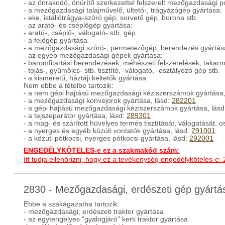
- az önrakodó, önürítő szerkezettel felszerelt mezőgazdasági 
- a mezőgazdasági talajművelő, ültető-, trágyázógép gyártása:
- eke, istállótrágya-szóró gép, sorvető gép, borona stb.
- az arató- és cséplőgép gyártása:
- arató-, cséplő-, válogató- stb. gép
- a fejőgép gyártása
- a mezőgazdasági szóró-, permetezőgép, berendezés gyártás
- az egyéb mezőgazdasági gépek gyártása:
- baromfitartási berendezések, méhészeti felszerelések, takarm
- tojás-, gyümölcs- stb. tisztító, -válogató, -osztályozó gép stb.
- a kisméretű, háztáji keltetők gyártása
Nem ebbe a tételbe tartozik:
- a nem gépi hajtású mezőgazdasági kéziszerszámok gyártása,
- a mezőgazdasági konvejorok gyártása, lásd:
282201
- a gépi hajtású mezőgazdasági kéziszerszámok gyártása, lás
- a tejszeparátor gyártása, lásd:
289301
- a mag- és szárított hüvelyes termés tisztítását, válogatását,
- a nyerges és egyéb közúti vontatók gyártása, lásd:
291001
- a közúti pótkocsi, nyerges pótkocsi gyártása, lásd:
292001
ENGEDÉLYKÖTELES-e ez a szakmakód szám:
Itt tudja ellenőrizni, hogy ez a tevékenység engedélyköteles-e:
2830 - Mezőgazdasági, erdészeti gép gyárt
Ebbe a szakágazatba tartozik:
- mezőgazdasági, erdészeti traktor gyártása
- az egytengelyes "gyalogjáró" kerti traktor gyártása