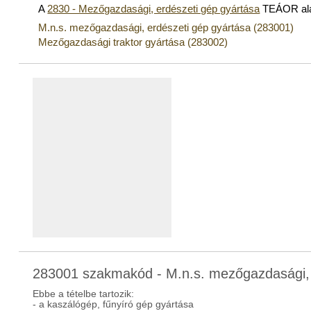
A
2830 - Mezőgazdasági, erdészeti gép gyártása
TEÁOR ala
M.n.s. mezőgazdasági, erdészeti gép gyártása (283001)
Mezőgazdasági traktor gyártása (283002)
283001 szakmakód - M.n.s. mezőgazdasági, 
Ebbe a tételbe tartozik:
- a kaszálógép, fűnyíró gép gyártása