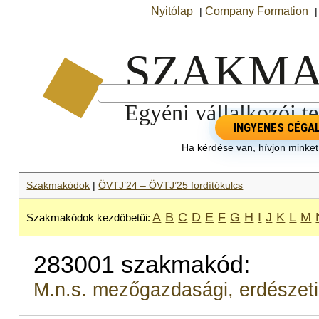
Nyitólap
Company Formation
|
INGYENES CÉGA
Ha kérdése van, hívjon minke
Szakmakódok
|
ÖVTJ’24 – ÖVTJ’25 fordítókulcs
A
B
C
D
E
F
G
H
I
J
K
L
M
Szakmakódok kezdőbetűi:
283001 szakmakód:
M.n.s. mezőgazdasági, erdészeti