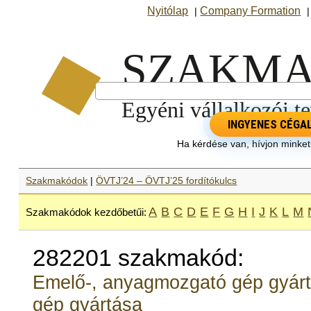
Nyitólap
Company Formation
|
INGYENES CÉGA
Ha kérdése van, hívjon minke
Szakmakódok
|
ÖVTJ’24 – ÖVTJ’25 fordítókulcs
A
B
C
D
E
F
G
H
I
J
K
L
M
Szakmakódok kezdőbetűi:
282201 szakmakód:
Emelő-, anyagmozgató gép gyár
gép gyártása