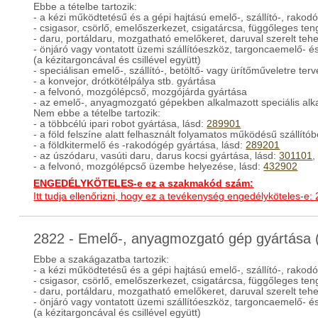
Ebbe a tételbe tartozik:
- a kézi működtetésű és a gépi hajtású emelő-, szállító-, rakodó
- csigasor, csörlő, emelőszerkezet, csigatárcsa, függőleges ten
- daru, portáldaru, mozgatható emelőkeret, daruval szerelt teh
- önjáró vagy vontatott üzemi szállítóeszköz, targoncaemelő- é
(a kézitargoncával és csillével együtt)
- speciálisan emelő-, szállító-, betöltő- vagy ürítőműveletre ter
- a konvejor, drótkötélpálya stb. gyártása
- a felvonó, mozgólépcső, mozgójárda gyártása
- az emelő-, anyagmozgató gépekben alkalmazott speciális alk
Nem ebbe a tételbe tartozik:
- a többcélú ipari robot gyártása, lásd:
289901
- a föld felszíne alatt felhasznált folyamatos működésű szállít
- a földkitermelő és -rakodógép gyártása, lásd:
289201
- az úszódaru, vasúti daru, darus kocsi gyártása, lásd:
301101
- a felvonó, mozgólépcső üzembe helyezése, lásd:
432902
ENGEDÉLYKÖTELES-e ez a szakmakód szám:
Itt tudja ellenőrizni, hogy ez a tevékenység engedélyköteles-e:
2822 - Emelő-, anyagmozgató gép gyártása
Ebbe a szakágazatba tartozik:
- a kézi működtetésű és a gépi hajtású emelő-, szállító-, rakodó
- csigasor, csörlő, emelőszerkezet, csigatárcsa, függőleges ten
- daru, portáldaru, mozgatható emelőkeret, daruval szerelt teh
- önjáró vagy vontatott üzemi szállítóeszköz, targoncaemelő- é
(a kézitargoncával és csillével együtt)