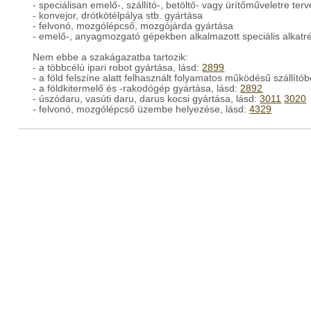
- speciálisan emelő-, szállító-, betöltő- vagy ürítőműveletre ter
- konvejor, drótkötélpálya stb. gyártása
- felvonó, mozgólépcső, mozgójárda gyártása
- emelő-, anyagmozgató gépekben alkalmazott speciális alkatr
Nem ebbe a szakágazatba tartozik:
- a többcélú ipari robot gyártása, lásd:
2899
- a föld felszíne alatt felhasznált folyamatos működésű szállít
- a földkitermelő és -rakodógép gyártása, lásd:
2892
- úszódaru, vasúti daru, darus kocsi gyártása, lásd:
3011
3020
- felvonó, mozgólépcső üzembe helyezése, lásd:
4329