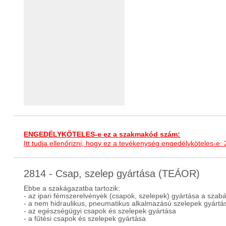
ENGEDÉLYKÖTELES-e ez a szakmakód szám:
Itt tudja ellenőrizni, hogy ez a tevékenység engedélyköteles-e:
2814 - Csap, szelep gyártása (TEÁOR)
Ebbe a szakágazatba tartozik:
- az ipari fémszerelvények (csapok, szelepek) gyártása a szabá
- a nem hidraulikus, pneumatikus alkalmazású szelepek gyártá
- az egészségügyi csapok és szelepek gyártása
- a fűtési csapok és szelepek gyártása