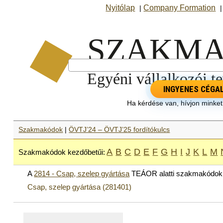
Nyitólap
Company Formation
|
INGYENES CÉGA
Ha kérdése van, hívjon minke
Szakmakódok
|
ÖVTJ’24 – ÖVTJ’25 fordítókulcs
A
B
C
D
E
F
G
H
I
J
K
L
M
Szakmakódok kezdőbetűi:
A
2814 - Csap, szelep gyártása
TEÁOR alatti szakmakódok
Csap, szelep gyártása (281401)