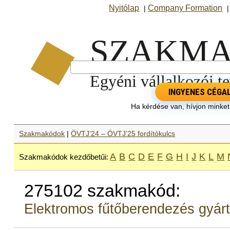
Nyitólap
Company Formation
|
INGYENES CÉGA
Ha kérdése van, hívjon minke
Szakmakódok
|
ÖVTJ’24 – ÖVTJ’25 fordítókulcs
A
B
C
D
E
F
G
H
I
J
K
L
M
Szakmakódok kezdőbetűi:
275102 szakmakód:
Elektromos fűtőberendezés gyár