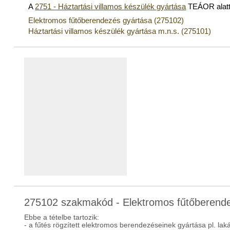
A
2751 - Háztartási villamos készülék gyártása
TEÁOR alatt
Elektromos fűtőberendezés gyártása (275102)
Háztartási villamos készülék gyártása m.n.s. (275101)
275102 szakmakód - Elektromos fűtőberend
Ebbe a tételbe tartozik:
- a fűtés rögzített elektromos berendezéseinek gyártása pl. la