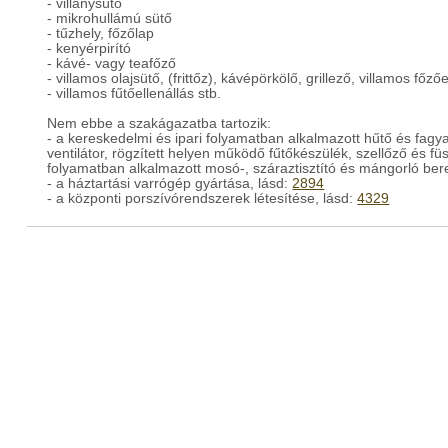
- villanysütő
- mikrohullámú sütő
- tűzhely, főzőlap
- kenyérpirító
- kávé- vagy teafőző
- villamos olajsütő, (frittőz), kávépörkölő, grillező, villamos főz
- villamos fűtőellenállás stb.
Nem ebbe a szakágazatba tartozik:
- a kereskedelmi és ipari folyamatban alkalmazott hűtő és fagy
ventilátor, rögzített helyen működő fűtőkészülék, szellőző és f
folyamatban alkalmazott mosó-, száraztisztító és mángorló bere
- a háztartási varrógép gyártása, lásd:
2894
- a központi porszívórendszerek létesítése, lásd:
4329